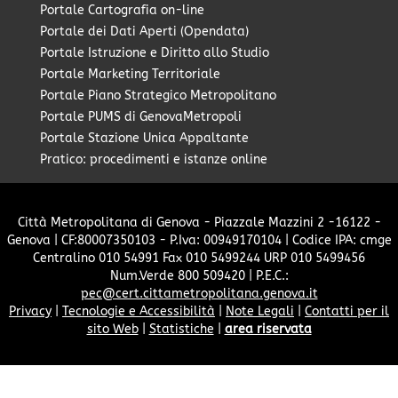
Portale Cartografia on-line
Portale dei Dati Aperti (Opendata)
Portale Istruzione e Diritto allo Studio
Portale Marketing Territoriale
Portale Piano Strategico Metropolitano
Portale PUMS di GenovaMetropoli
Portale Stazione Unica Appaltante
Pratico: procedimenti e istanze online
Città Metropolitana di Genova - Piazzale Mazzini 2 -16122 -
Genova | CF:80007350103 - P.Iva: 00949170104 | Codice IPA: cmge
Centralino 010 54991 Fax 010 5499244 URP 010 5499456
Num.Verde 800 509420 | P.E.C.:
pec@cert.cittametropolitana.genova.it
Privacy
|
Tecnologie e Accessibilità
|
Note Legali
|
Contatti per il
sito Web
|
Statistiche
|
area riservata