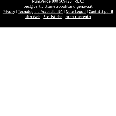
Num.Verde 800 509420 | P.E.C.:
pec@cert.cittametropolitana.genova.it
Privacy
|
Tecnologie e Accessibilità
|
Note Legali
|
Contatti per il
sito Web
|
Statistiche
|
area riservata