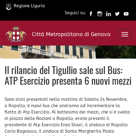
Regione Liguria
Seguici su:
Salta
al
Città Metropolitana di Genova
contenuto
Toggl
principale
navig
Il rilancio del Tigullio sale sul Bus:
ATP Esercizio presenta 6 nuovi mezzi
Sono stati presentati nella mattina di Sabato 24 Novembre,
a Rapallo, 6 nuovi bus che andranno ad incrementare la
flotta di Atp Esercizio. Al battesimo dei mezzi, che si è svolto
in piazza delle Nazioni a Rapallo, erano presenti il
presidente di Atp Esercizio Enzo Sivori, il sindaco di Rapallo
Carlo Bagnasco, il sindaco di Santa Margherita Paolo