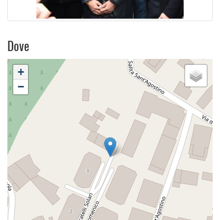
Dove
+
−