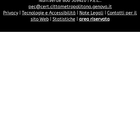
Num.Verde 800 509420 | P.E.C.:
pec@cert.cittametropolitana.genova.it
Privacy
|
Tecnologie e Accessibilità
|
Note Legali
|
Contatti per il
sito Web
|
Statistiche
|
area riservata