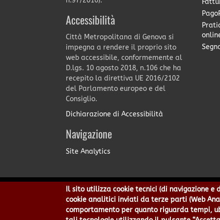
n.97/2016).
Fattu
PagoP
Accessibilità
Prati
onlin
Città Metropolitana di Genova si
Segna
impegna a rendere il proprio sito
web accessibile, conformemente al
D.lgs. 10 agosto 2018, n.106 che ha
recepito la direttiva UE 2016/2102
del Parlamento europeo e del
Consiglio.
Dichiarazione di Accessibilità
Navigazione
Site Analytics
Il sito utilizza cookie tecnici (di navigazione 
Città Metropolitana di Genov
cookie analitici inviati da terze parti (Web An
Centralino 010 54991 Fax 010
comportamento per quanto riguarda tempi, ubic
Privacy
|
Tecnolog