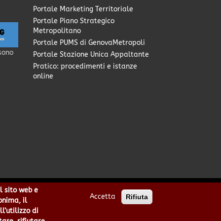
Portale Marketing Territoriale
Portale Piano Strategico
Metropolitano
Portale PUMS di GenovaMetropoli
sono
Portale Stazione Unica Appaltante
Pratico: procedimenti e istanze
online
l sito web e
Accetta
Rifiuta
0949170104 | Codice IPA: cmge
onima, il
cittametropolitana.genova.it
’utilizzo di
he
|
area riservata