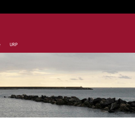
e
URP