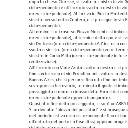
dopo la chiesa Clarisse, si svolta a sinistra in via 
ciclo-pedonale) e all’incrocio svolta a destra in via
(area ciclo-pedonale). All’arrivo in Piazza Matteotti
sinistra verso teatro Cantero, e si prosegue in via 
ciclo-pedonale).
Al termine si attraversa Piazza Mazzini e si imboc
(area ciclo-pedonale), al termine della quale si sv
via Dallorso (area ciclo-pedonale).All’ incrocio con 
svolta a sinistra (area ciclo-pedonale) ed al termi
sinistra in Corso Millo (area ciclo-pedonale in fase 
realizzazione).
All’ incrocio con Viale Arata svolta a destra e si pr
fine con incrocio di via Prandina poi svoltare a des
Buenos Aires, che si percorre fino alla fine per imbo
sovrappasso ferroviario, terminato il quale si imbo
passeggiata a mare a ridosso della Fara e del com
(area ciclo-pedonale appena inaugurata).
Quasi alla fine della passeggiata, ci sarà un’AREA
Si arriva alla “piazza dei pescatori” e si prosegue
(nel periodo estivo area ciclo-pedonale fino al bar 
all’entrata del porto (in fase di sviluppo un progett
ciclabile e/o area ciclo-pedonale).