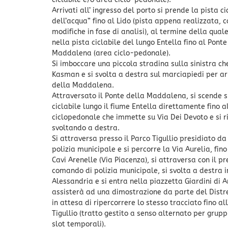
Arrivati all’ ingresso del porto si prende la pista ci
dell’acqua” fino al Lido (pista appena realizzata, 
modifiche in fase di analisi), al termine della qual
nella pista ciclabile del lungo Entella fino al Ponte
Maddalena (area ciclo-pedonale).
Si imboccare una piccola stradina sulla sinistra ch
Kasman e si svolta a destra sul marciapiedi per ar
della Maddalena.
Attraversato il Ponte della Maddalena, si scende s
ciclabile lungo il fiume Entella direttamente fino 
ciclopedonale che immette su Via Dei Devoto e si r
svoltando a destra.
Si attraversa presso il Parco Tigullio presidiato d
polizia municipale e si percorre la Via Aurelia, fino
Cavi Arenelle (Via Piacenza), si attraversa con il pr
comando di polizia municipale, si svolta a destra i
Alessandria e si entra nella piazzetta Giardini di A
assisterà ad una dimostrazione da parte del Distre
in attesa di ripercorrere lo stesso tracciato fino all
Tigullio (tratto gestito a senso alternato per grupp
slot temporali).