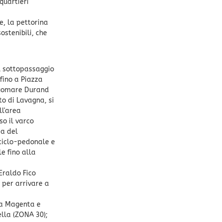
quartieri
ne, la pettorina
ostenibili, che
il sottopassaggio
fino a Piazza
ungomare Durand
to di Lavagna, si
ll'area
so il varco
ma del
 ciclo-pedonale e
le fino alla
Eraldo Fico
, per arrivare a
via Magenta e
ella (ZONA 30);