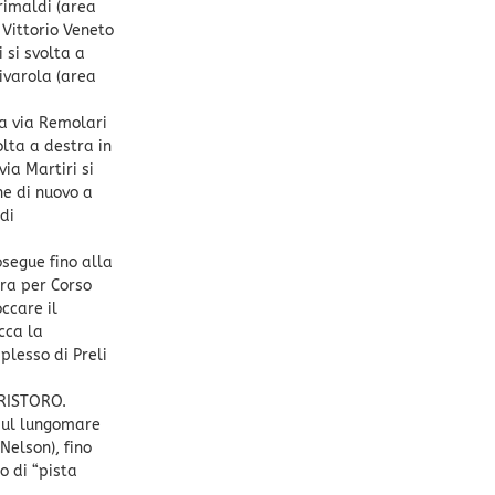
Grimaldi (area
 Vittorio Veneto
 si svolta a
Rivarola (area
ca via Remolari
olta a destra in
via Martiri si
ne di nuovo a
di
osegue fino alla
tra per Corso
ccare il
cca la
plesso di Preli
 RISTORO.
 sul lungomare
Nelson), fino
o di “pista