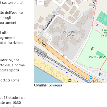
−
 sostenibili di
lle dell’evento
i negli
mportamenti
i alla
Programma
tà di Iscrizione
entbrite, che
etto delle norme
 partecipata
ntattati come
Comune:
Lavagna
del 17 ottobre al
lle ore 10:30,