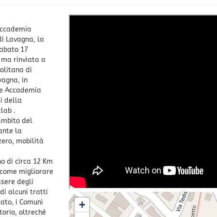
 Accademia
di Lavagna, la
sabato 17
e ma rinviata a
olitana di
vagna, in
one Accademia
i della
lab .
ambito del
ante la
zero, mobilità
no di circa 12 Km
 a come migliorare
ssere degli
i alcuni tratti
pato, i Comuni
+
torio, oltreché