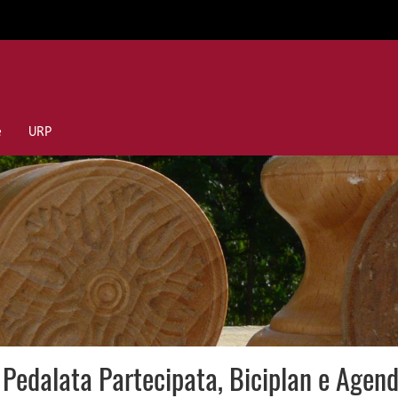
e
URP
a Pedalata Partecipata, Biciplan e Ag