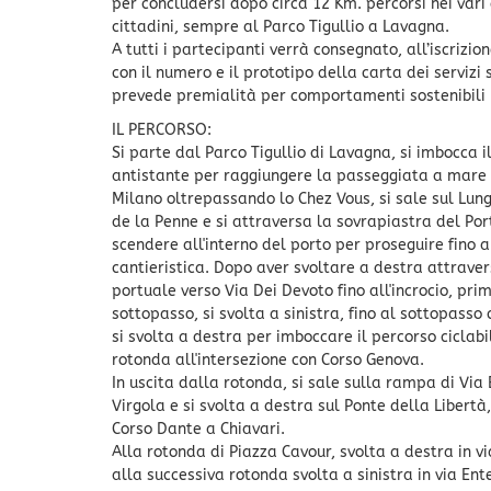
per concludersi dopo circa 12 Km. percorsi nei vari 
cittadini, sempre al Parco Tigullio a Lavagna.
A tutti i partecipanti verrà consegnato, all’iscrizio
con il numero e il prototipo della carta dei servizi s
prevede premialità per comportamenti sostenibili
IL PERCORSO:
Si parte dal Parco Tigullio di Lavagna, si imbocca 
antistante per raggiungere la passeggiata a mare 
Milano oltrepassando lo Chez Vous, si sale sul L
de la Penne e si attraversa la sovrapiastra del Por
scendere all'interno del porto per proseguire fino a
cantieristica. Dopo aver svoltare a destra attraver
portuale verso Via Dei Devoto fino all'incrocio, pri
sottopasso, si svolta a sinistra, fino al sottopasso
si svolta a destra per imboccare il percorso ciclabi
rotonda all'intersezione con Corso Genova.
In uscita dalla rotonda, si sale sulla rampa di Via 
Virgola e si svolta a destra sul Ponte della Libertà
Corso Dante a Chiavari.
Alla rotonda di Piazza Cavour, svolta a destra in 
alla successiva rotonda svolta a sinistra in via Ent