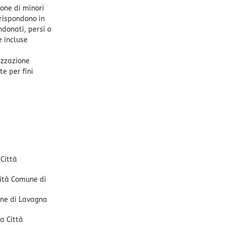
one di minori
rispondono in
ndonati, persi o
 incluse
izzazione
te per fini
Città
lità Comune di
une di Lavagna
a Città