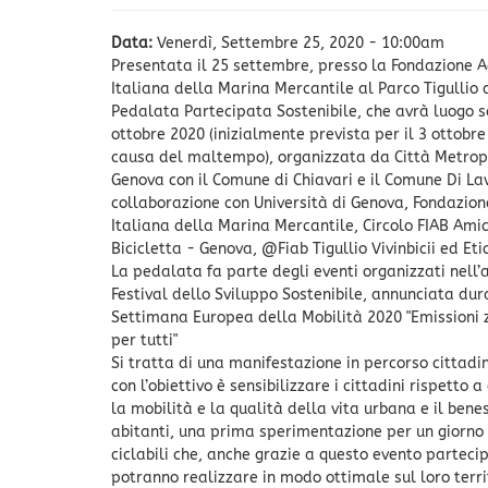
Data:
Venerdì, Settembre 25, 2020 - 10:00am
Presentata il 25 settembre, presso la Fondazione
Italiana della Marina Mercantile al Parco Tigullio 
Pedalata Partecipata Sostenibile, che avrà luogo 
ottobre 2020 (inizialmente prevista per il 3 ottobr
causa del maltempo), organizzata da Città Metrop
Genova con il Comune di Chiavari e il Comune Di La
collaborazione con Università di Genova, Fondazi
Italiana della Marina Mercantile, Circolo FIAB Amic
Bicicletta - Genova, @Fiab Tigullio Vivinbicii ed Etic
La pedalata fa parte degli eventi organizzati nell’
Festival dello Sviluppo Sostenibile, annunciata dur
Settimana Europea della Mobilità 2020 "Emissioni 
per tutti"
Si tratta di una manifestazione in percorso cittadi
con l’obiettivo è sensibilizzare i cittadini rispetto
la mobilità e la qualità della vita urbana e il bene
abitanti, una prima sperimentazione per un giorno d
ciclabili che, anche grazie a questo evento parteci
potranno realizzare in modo ottimale sul loro terri