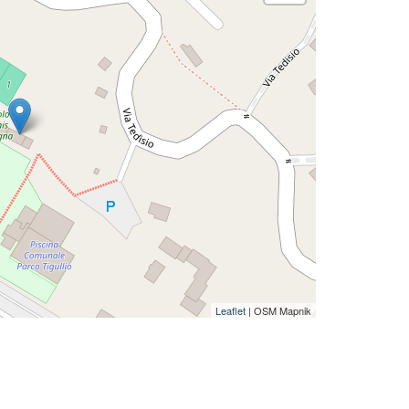
Leaflet
| OSM Mapnik