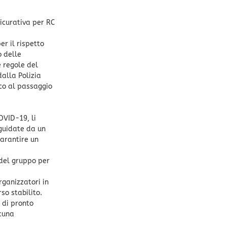
icurativa per RC
r il rispetto
o delle
e regole del
dalla Polizia
co al passaggio
OVID-19, li
guidate da un
garantire un
 del gruppo per
rganizzatori in
so stabilito.
e di pronto
cuna