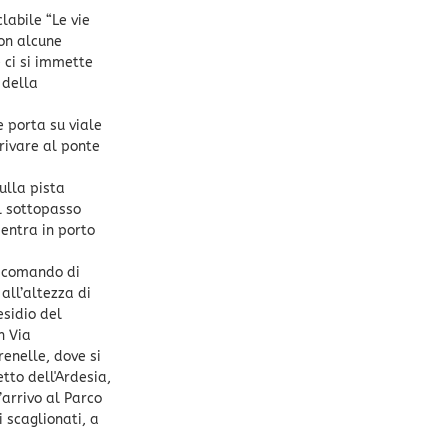
clabile “Le vie
con alcune
e ci si immette
 della
e porta su viale
rivare al ponte
ulla pista
al sottopasso
ientra in porto
a comando di
 all’altezza di
esidio del
n Via
renelle, dove si
tto dell'Ardesia,
’arrivo al Parco
i scaglionati, a