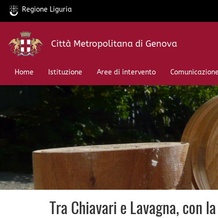
Regione Liguria
Salta
Città Metropolitana di Genova
al
contenuto
principale
Home
Istituzione
Aree di intervento
Comunicazion
Tra Chiavari e Lavagna, con l