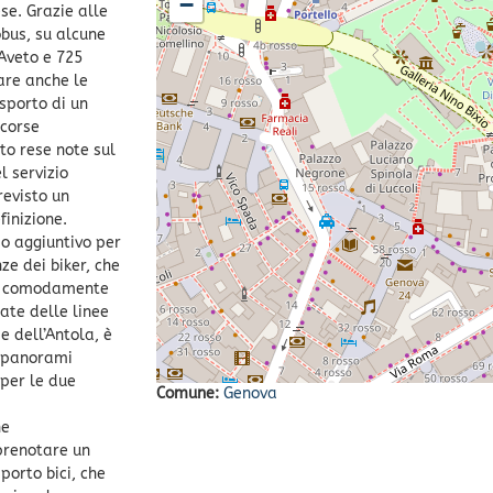
−
se. Grazie alle
obus, su alcune
’Aveto e 725
are anche le
asporto di un
 corse
to rese note sul
l servizio
revisto un
finizione.
io aggiuntivo per
ze dei biker, che
sse comodamente
ate delle linee
e dell’Antola, è
o panorami
 per le due
Comune:
Genova
he
 prenotare un
porto bici, che