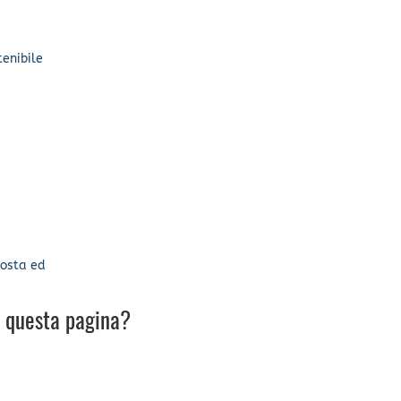
tenibile
costa ed
u questa pagina?