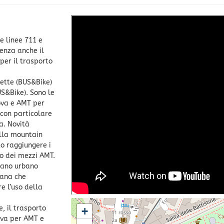
e linee 711 e
tenza anche il
per il trasporto
lette (BUS&Bike)
US&Bike). Sono le
ova e AMT per
, con particolare
la. Novità
ella mountain
to raggiungere i
do dei mezzi AMT.
piano urbano
tana che
re l’uso della
, il trasporto
+
tiva per AMT e