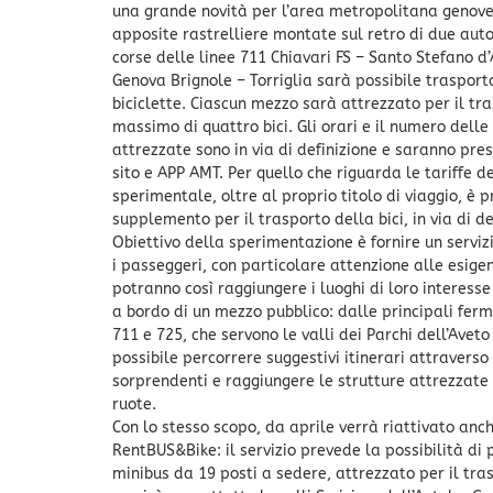
una grande novità per l’area metropolitana genove
apposite rastrelliere montate sul retro di due aut
corse delle linee 711 Chiavari FS – Santo Stefano d
Genova Brignole – Torriglia sarà possibile trasport
biciclette. Ciascun mezzo sarà attrezzato per il tr
massimo di quattro bici. Gli orari e il numero delle
attrezzate sono in via di definizione e saranno pres
sito e APP AMT. Per quello che riguarda le tariffe de
sperimentale, oltre al proprio titolo di viaggio, è p
supplemento per il trasporto della bici, in via di de
Obiettivo della sperimentazione è fornire un serviz
i passeggeri, con particolare attenzione alle esigen
potranno così raggiungere i luoghi di loro intere
a bordo di un mezzo pubblico: dalle principali ferm
711 e 725, che servono le valli dei Parchi dell’Aveto 
possibile percorrere suggestivi itinerari attravers
sorprendenti e raggiungere le strutture attrezzate
ruote.
Con lo stesso scopo, da aprile verrà riattivato anc
RentBUS&Bike: il servizio prevede la possibilità di
minibus da 19 posti a sedere, attrezzato per il tras