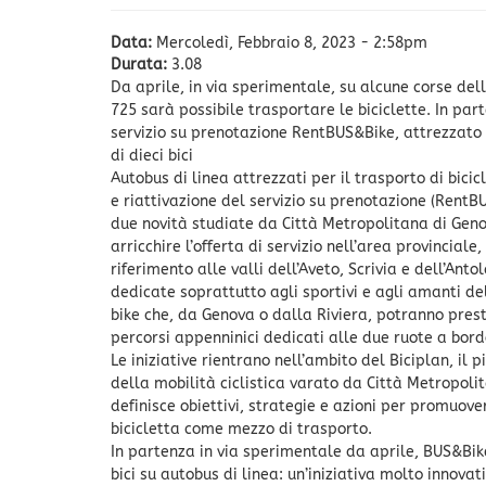
Data:
Mercoledì, Febbraio 8, 2023 - 2:58pm
Durata:
3.08
Da aprile, in via sperimentale, su alcune corse dell
725 sarà possibile trasportare le biciclette. In par
servizio su prenotazione RentBUS&Bike, attrezzato 
di dieci bici
Autobus di linea attrezzati per il trasporto di bicic
e riattivazione del servizio su prenotazione (RentB
due novità studiate da Città Metropolitana di Gen
arricchire l’offerta di servizio nell’area provinciale
riferimento alle valli dell’Aveto, Scrivia e dell’Anto
dedicate soprattutto agli sportivi e agli amanti d
bike che, da Genova o dalla Riviera, potranno pres
percorsi appenninici dedicati alle due ruote a bor
Le iniziative rientrano nell’ambito del Biciplan, il 
della mobilità ciclistica varato da Città Metropoli
definisce obiettivi, strategie e azioni per promuove
bicicletta come mezzo di trasporto.
In partenza in via sperimentale da aprile, BUS&Bike
bici su autobus di linea: un’iniziativa molto innova