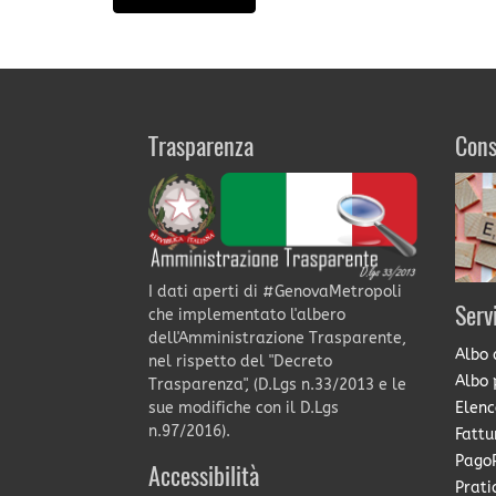
Trasparenza
Cons
I dati aperti di #GenovaMetropoli
Serv
che implementato l'albero
dell'Amministrazione Trasparente,
Albo 
nel rispetto del "Decreto
Albo 
Trasparenza", (D.Lgs n.33/2013 e le
Elenc
sue modifiche con il D.Lgs
n.97/2016).
Fattu
PagoP
Accessibilità
Prati