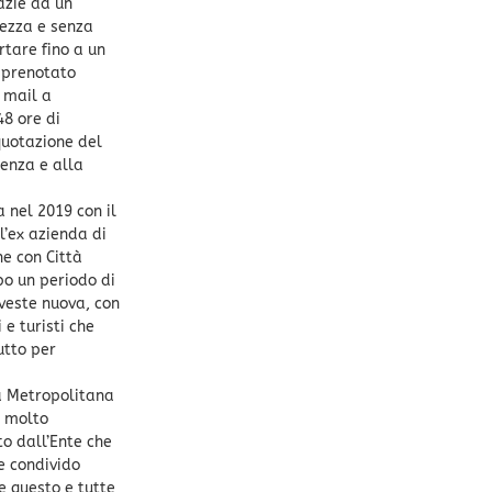
razie ad un
rezza e senza
rtare fino a un
e prenotato
 mail a
48 ore di
 quotazione del
renza e alla
 nel 2019 con il
l’ex azienda di
ne con Città
po un periodo di
 veste nuova, con
 e turisti che
utto per
tà Metropolitana
o molto
to dall’Ente che
e condivido
e questo e tutte