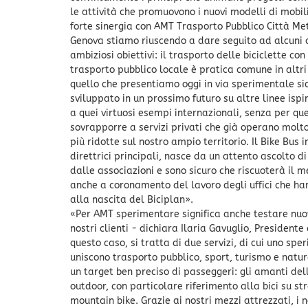
le attività che promuovono i nuovi modelli di mobil
forte sinergia con AMT Trasporto Pubblico Città Me
Genova stiamo riuscendo a dare seguito ad alcuni d
ambiziosi obiettivi: il trasporto delle biciclette con
trasporto pubblico locale è pratica comune in altri
quello che presentiamo oggi in via sperimentale s
sviluppato in un prossimo futuro su altre linee isp
a quei virtuosi esempi internazionali, senza per que
sovrapporre a servizi privati che già operano molt
più ridotte sul nostro ampio territorio. Il Bike Bus 
direttrici principali, nasce da un attento ascolto d
dalle associazioni e sono sicuro che riscuoterà il m
anche a coronamento del lavoro degli uffici che ha
alla nascita del Biciplan».
«Per AMT sperimentare significa anche testare nuovi
nostri clienti - dichiara Ilaria Gavuglio, Presidente
questo caso, si tratta di due servizi, di cui uno spe
uniscono trasporto pubblico, sport, turismo e natur
un target ben preciso di passeggeri: gli amanti dell
outdoor, con particolare riferimento alla bici su st
mountain bike. Grazie ai nostri mezzi attrezzati, i no