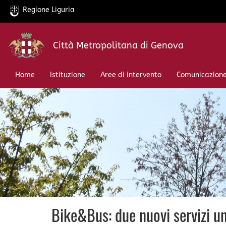
Regione Liguria
Salta
Città Metropolitana di Genova
al
contenuto
principale
Home
Istituzione
Aree di intervento
Comunicazion
Bike&Bus: due nuovi servizi un