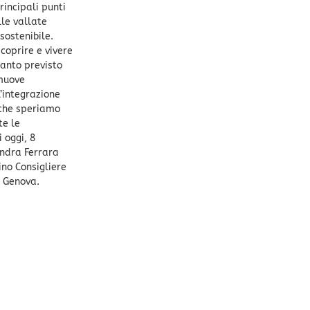
rincipali punti
lle vallate
sostenibile.
scoprire e vivere
uanto previsto
omuove
’integrazione
a che speriamo
te le
 oggi, 8
andra Ferrara
no Consigliere
i Genova.