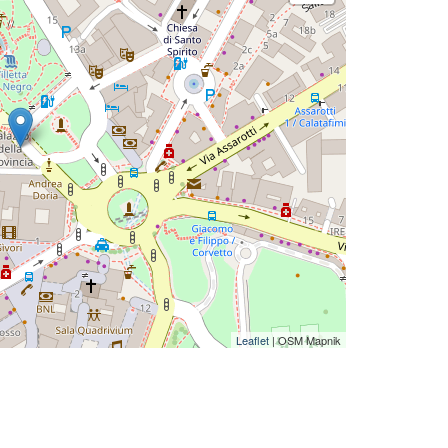
Leaflet
| OSM Mapnik