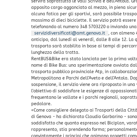
servirà soprattutto le valli Scrivia e dell’Antola. G
apposito cargo agganciato al mezzo, in piena sicu
alcuna fatica per gli sportivi, sarà possibile traspo
massimo di dieci biciclette. Il servizio potrà esser
telefonando al numero 348 5703220 o inviando una
servizidiversificati@amt.genova.it
, con almeno 
anticipo, dal lunedì al venerdì, dalle 8 alle 12. La
trasporto sarà stabilita in base ai tempi di percor
lunghezza della tratta.
RentBUS&Bike era stato lanciato per la prima volta
nome di Bike Bus: una sperimentazione avviata dal
trasporto pubblico provinciale Atp, in collaborazio
Metropolitana e Parchi dell’Aveto e dell’Antola. Do
sospensione, il servizio viene ora riproposto in una
l’obiettivo di soddisfare le esigenze di appassionati
frequentano le vallate e i parchi regionali, sopratt
pedalare.
«Come consigliere delegato ai Trasporti della Cit
di Genova - ha dichiarato Claudio Garbarino - son
soddisfatto che quanto espresso nel Biciplan, vara
rappresento, stia prendendo forma; personalment
convintamente i principi che animano progetti com