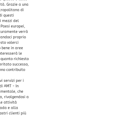
ità. Grazie a una
tropolitana di
i questi
 i mezzi del
 Paesi europei,
icuramente verrà
irandoci proprio
sto volerci
o bene in aree
interesserà le
i quanto richiesto
eritato successo,
nno contribuito
 servizi per i
 di AMT - In
rimentale, che
a, rivolgendosi a
e attività
rada e alla
stri clienti più