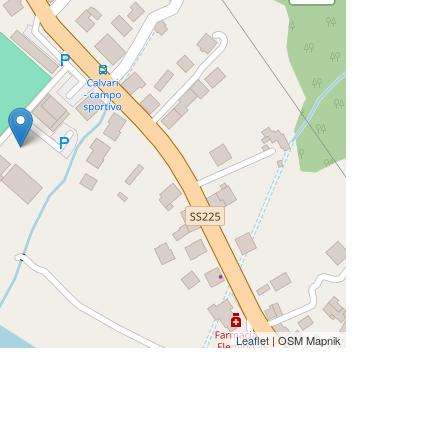
Leaflet
| OSM Mapnik