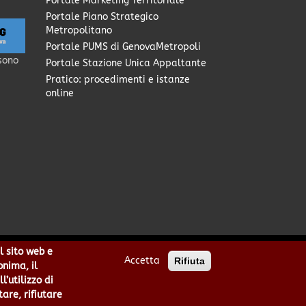
Portale Marketing Territoriale
Portale Piano Strategico
Metropolitano
Portale PUMS di GenovaMetropoli
sono
Portale Stazione Unica Appaltante
Pratico: procedimenti e istanze
online
l sito web e
Accetta
Rifiuta
0949170104 | Codice IPA: cmge
onima, il
cittametropolitana.genova.it
’utilizzo di
he
|
area riservata
tare, rifiutare