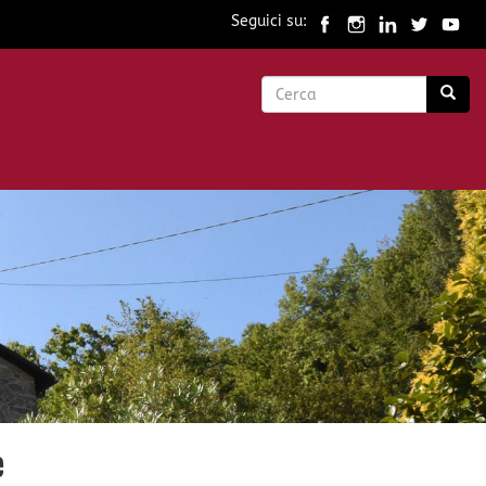
Seguici su:
Form
di
Cerca
ricerca
e