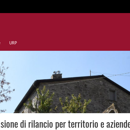
e
URP
one di rilancio per territorio e aziend