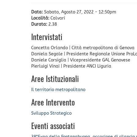
Data:
Sabato, Agosto 27, 2022 - 12:50pm
Località:
Calvari
Durata:
2.38
Intervistati
Concetta Orlando
|
Città metropolitana di Genova
Daniela Segale
|
Presidente Regionale Unione ProLo
Daniele Corsiglia
|
Vicepresidente GAL Genovese
Pierluigi Vinai
|
Presidente ANCI Liguria
Aree Istituzionali
Il territorio metropolitano
Aree Intervento
Sviluppo Strategico
Eventi associati
38°Expo della Fontanabuona, occasione di rilancio