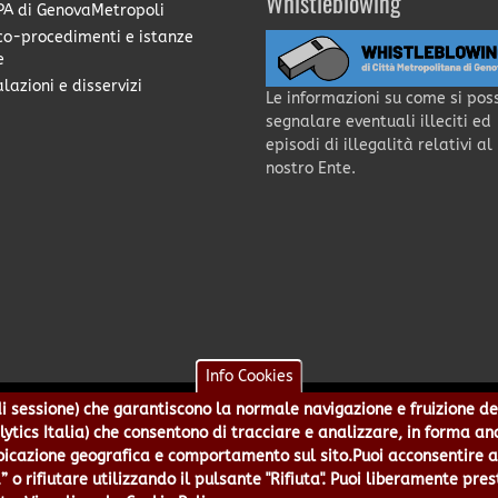
Whistleblowing
A di GenovaMetropoli
co-procedimenti e istanze
e
lazioni e disservizi
Le informazioni su come si pos
segnalare eventuali illeciti ed
episodi di illegalità relativi al
nostro Ente.
Info Cookies
e di sessione) che garantiscono la normale navigazione e fruizione de
a - Piazzale Mazzini 2 -16122 - Genova | CF:80007350103 - P.Iva: 0
alytics Italia) che consentono di tracciare e analizzare, in forma an
 5499244 URP 010 5499456 Num.Verde 800 509420 | P.E.C.:
pec@cert.
azione geografica e comportamento sul sito.Puoi acconsentire all
ie e Accessibilità
|
Note Legali
|
Contatti per il sito Web
|
Statistic
” o rifiutare utilizzando il pulsante "Rifiuta". Puoi liberamente pres