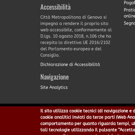
PagoP
Accessibilità
Prati
onlin
Città Metropolitana di Genova si
Segna
impegna a rendere il proprio sito
web accessibile, conformemente al
D.lgs. 10 agosto 2018, n.106 che ha
recepito la direttiva UE 2016/2102
del Parlamento europeo e del
Consiglio.
Dichiarazione di Accessibilità
Navigazione
Site Analytics
Il sito utilizza cookie tecnici (di navigazione 
Città Metropolitana di Genov
cookie analitici inviati da terze parti (Web An
Centralino 010 54991 Fax 010
comportamento per quanto riguarda tempi, ubic
Privacy
|
Tecnolog
tali tecnologie utilizzando il pulsante “Accetta