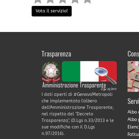
Vota il servizio!
Trasparenza
Cons
I dati aperti di #GenovaMetropoli
Serv
che implementato l'albero
dell'Amministrazione Trasparente,
Albo 
nel rispetto del "Decreto
Albo 
Trasparenza", (D.Lgs n.33/2013 e le
Elenc
sue modifiche con il D.Lgs
n.97/2016).
Fattu