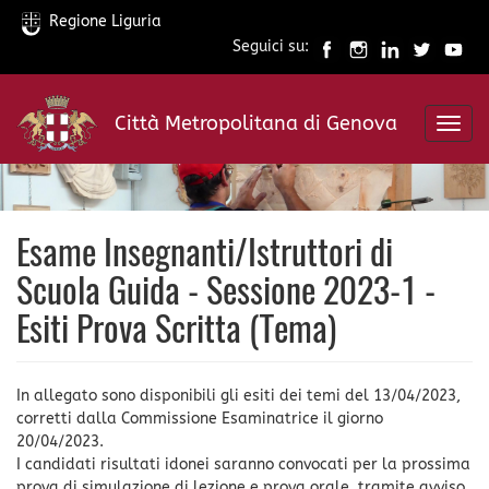
Regione Liguria
Seguici su:
Salta
al
Città Metropolitana di Genova
contenuto
Toggl
principale
navig
Esame Insegnanti/Istruttori di
Scuola Guida - Sessione 2023-1 -
Esiti Prova Scritta (Tema)
In allegato sono disponibili gli esiti dei temi del 13/04/2023,
corretti dalla Commissione Esaminatrice il giorno
20/04/2023.
I candidati risultati idonei saranno convocati per la prossima
prova di simulazione di lezione e prova orale, tramite avviso