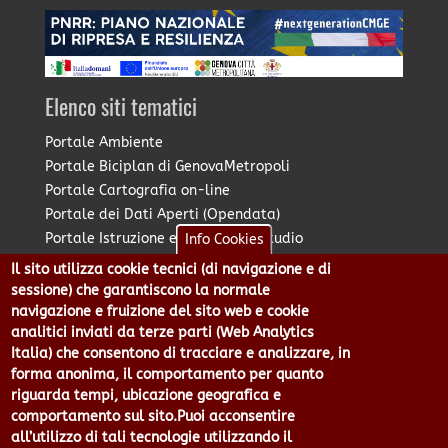
Elenco siti tematici
Portale Ambiente
Portale Biciplan di GenovaMetropoli
Portale Cartografia on-line
Portale dei Dati Aperti (Opendata)
Portale Istruzione e Diritto allo Studio
Info Cookies
Portale Marketing Territoriale
Il sito utilizza cookie tecnici (di navigazione e di
Portale Piano Strategico Metropolitano
sessione) che garantiscono la normale
Portale PUMS di GenovaMetropoli
navigazione e fruizione del sito web e cookie
analitici inviati da terze parti (Web Analytics
Portale Stazione Unica Appaltante
Italia) che consentono di tracciare e analizzare, in
Pratico: procedimenti e istanze online
forma anonima, il comportamento per quanto
riguarda tempi, ubicazione geografica e
comportamento sul sito.Puoi acconsentire
Città Metropolitana di Genova - Piazzale Mazzini 2 -16122 -
all’utilizzo di tali tecnologie utilizzando il