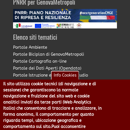
PNRR per GenovaMetropoli
Elenco siti tematici
Portale Ambiente
Portale Biciplan di GenovaMetropoli
Portale Cartografia on-line
Portale dei Dati Aperti (Opendata)
Info Cookies
Portale Istruzione e Diritto allo Studio
Portale Marketing Territoriale
Il sito utilizza cookie tecnici (di navigazione e di
Portale Piano Strategico Metropolitano
sessione) che garantiscono la normale
navigazione e fruizione del sito web e cookie
Portale PUMS di GenovaMetropoli
analitici inviati da terze parti (Web Analytics
Portale Stazione Unica Appaltante
Italia) che consentono di tracciare e analizzare, in
Pratico: procedimenti e istanze online
forma anonima, il comportamento per quanto
riguarda tempi, ubicazione geografica e
comportamento sul sito.Puoi acconsentire