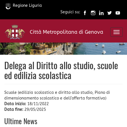
Regione Liguria
Seguici su:
Salta
al
Città Metropolitana di Genova
contenuto
Toggl
principale
navig
Delega al Diritto allo studio, scuole
ed edilizia scolastica
Scuole (edilizia scolastica e diritto allo studio, Piano di
dimensionamento scolastico e dell’offerta formativa)
Data inizio:
18/11/2022
Data fine:
29/05/2025
Ultime News