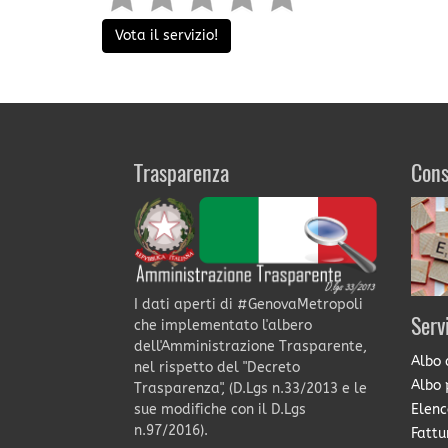
Vota il servizio!
Trasparenza
Cons
I dati aperti di #GenovaMetropoli
Serv
che implementato l'albero
dell'Amministrazione Trasparente,
Albo 
nel rispetto del "Decreto
Albo 
Trasparenza", (D.Lgs n.33/2013 e le
Elenc
sue modifiche con il D.Lgs
n.97/2016).
Fattu