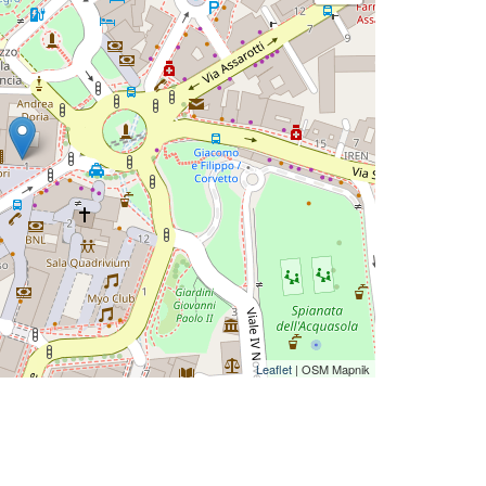
Leaflet
| OSM Mapnik