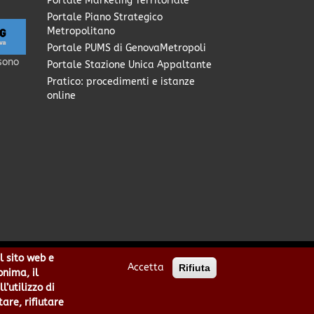
Portale Marketing Territoriale
Portale Piano Strategico
Metropolitano
Portale PUMS di GenovaMetropoli
sono
Portale Stazione Unica Appaltante
Pratico: procedimenti e istanze
online
l sito web e
Accetta
Rifiuta
0949170104 | Codice IPA: cmge
onima, il
cittametropolitana.genova.it
’utilizzo di
he
|
area riservata
tare, rifiutare