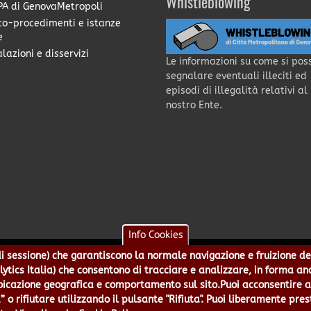
Whistleblowing
A di GenovaMetropoli
co-procedimenti e istanze
e
lazioni e disservizi
Le informazioni su come si pos
segnalare eventuali illeciti ed
episodi di illegalità relativi al
nostro Ente.
Info Cookies
e di sessione) che garantiscono la normale navigazione e fruizione de
a - Piazzale Mazzini 2 -16122 - Genova | CF:80007350103 - P.Iva: 0
alytics Italia) che consentono di tracciare e analizzare, in forma an
 5499244 URP 010 5499456 Num.Verde 800 509420 | P.E.C.:
pec@cert.
azione geografica e comportamento sul sito.Puoi acconsentire all
ie e Accessibilità
|
Note Legali
|
Contatti per il sito Web
|
Statistic
” o rifiutare utilizzando il pulsante "Rifiuta". Puoi liberamente pres