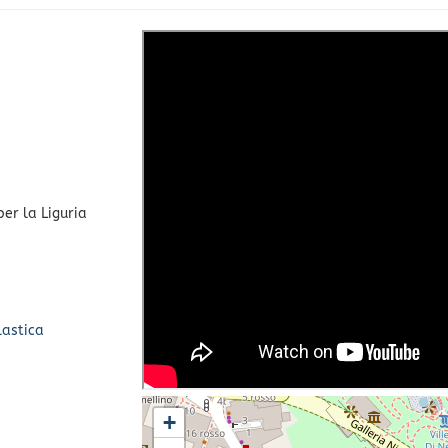
per la Liguria
lastica
+