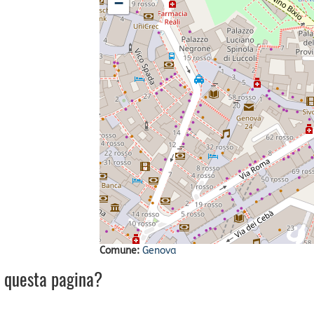
−
Comune:
Genova
u questa pagina?