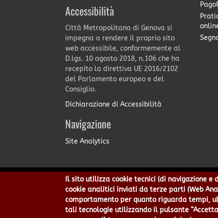
PagoP
Accessibilità
Prati
onlin
Città Metropolitana di Genova si
Segna
impegna a rendere il proprio sito
web accessibile, conformemente al
D.lgs. 10 agosto 2018, n.106 che ha
recepito la direttiva UE 2016/2102
del Parlamento europeo e del
Consiglio.
Dichiarazione di Accessibilità
Navigazione
Site Analytics
Il sito utilizza cookie tecnici (di navigazione 
Città Metropolitana di Genov
cookie analitici inviati da terze parti (Web An
Centralino 010 54991 Fax 010
comportamento per quanto riguarda tempi, ubic
Privacy
|
Tecnolog
tali tecnologie utilizzando il pulsante “Accetta