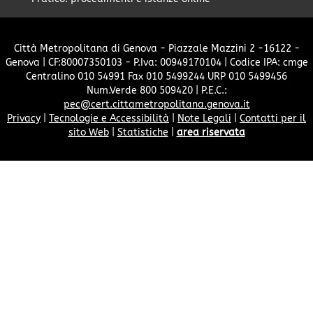
Città Metropolitana di Genova - Piazzale Mazzini 2 -16122 -
Genova | CF:80007350103 - P.Iva: 00949170104 | Codice IPA: cmge
Centralino 010 54991 Fax 010 5499244 URP 010 5499456
Num.Verde 800 509420 | P.E.C.:
pec@cert.cittametropolitana.genova.it
Privacy
|
Tecnologie e Accessibilità
|
Note Legali
|
Contatti per il
sito Web
|
Statistiche
|
area riservata