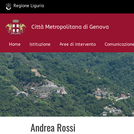
Regione Liguria
Salta
Città Metropolitana di Genova
al
contenuto
principale
Home
Istituzione
Aree di intervento
Comunicazion
Andrea Rossi