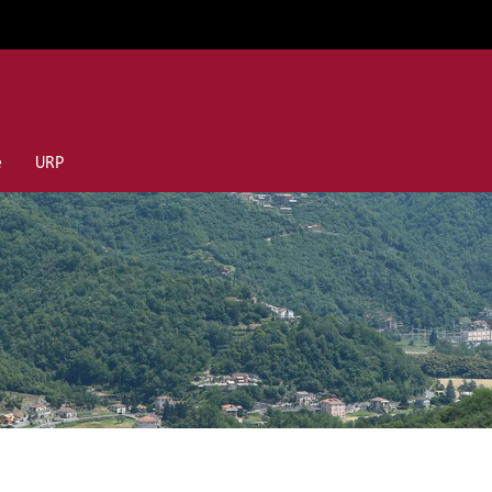
e
URP