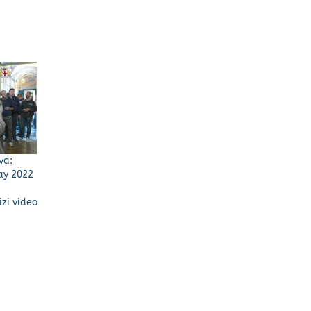
va:
ay 2022
izi video