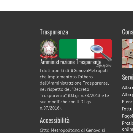
Trasparenza
Cons
I dati aperti di #GenovaMetropoli
Serv
che implementato l'albero
dell'Amministrazione Trasparente,
Albo 
nel rispetto del "Decreto
Albo 
Trasparenza", (D.Lgs n.33/2013 e le
Elenc
sue modifiche con il D.Lgs
n.97/2016).
Fattu
PagoP
Accessibilità
Prati
onlin
Città Metropolitana di Genova si