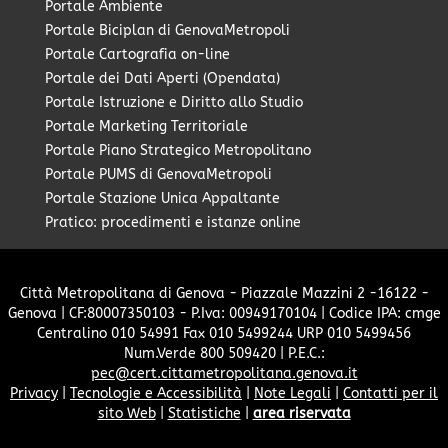
Portale Ambiente
Portale Biciplan di GenovaMetropoli
Portale Cartografia on-line
Portale dei Dati Aperti (Opendata)
Portale Istruzione e Diritto allo Studio
Portale Marketing Territoriale
Portale Piano Strategico Metropolitano
Portale PUMS di GenovaMetropoli
Portale Stazione Unica Appaltante
Pratico: procedimenti e istanze online
Città Metropolitana di Genova - Piazzale Mazzini 2 -16122 -
Genova | CF:80007350103 - P.Iva: 00949170104 | Codice IPA: cmge
Centralino 010 54991 Fax 010 5499244 URP 010 5499456
Num.Verde 800 509420 | P.E.C.:
pec@cert.cittametropolitana.genova.it
Privacy
|
Tecnologie e Accessibilità
|
Note Legali
|
Contatti per il
sito Web
|
Statistiche
|
area riservata