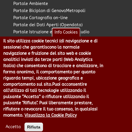
Portale Ambiente
Portale Biciplan di GenovaMetropoli
Portale Cartografia on-line
Portale dei Dati Aperti (Opendata)
Portale Istruzione e Diritto allo Studio
Info Cookies
Portale Marketing Territoriale
Il sito utilizza cookie tecnici (di navigazione e di
Portale Piano Strategico Metropolitano
sessione) che garantiscono la normale
Portale PUMS di GenovaMetropoli
navigazione e fruizione del sito web e cookie
analitici inviati da terze parti (Web Analytics
Portale Stazione Unica Appaltante
Italia) che consentono di tracciare e analizzare, in
Pratico: procedimenti e istanze online
forma anonima, il comportamento per quanto
riguarda tempi, ubicazione geografica e
comportamento sul sito.Puoi acconsentire
Città Metropolitana di Genova - Piazzale Mazzini 2 -16122 -
all’utilizzo di tali tecnologie utilizzando il
Genova | CF:80007350103 - P.Iva: 00949170104 | Codice IPA: cmge
pulsante “Accetta” o rifiutare utilizzando il
Centralino 010 54991 Fax 010 5499244 URP 010 5499456
pulsante "Rifiuta". Puoi liberamente prestare,
Num.Verde 800 509420 | P.E.C.:
rifiutare o revocare il tuo consenso, in qualsiasi
pec@cert.cittametropolitana.genova.it
momento.
Visualizza la Cookie Policy
Privacy
|
Tecnologie e Accessibilità
|
Note Legali
|
Contatti per il
sito Web
|
Statistiche
|
area riservata
Accetta
Rifiuta