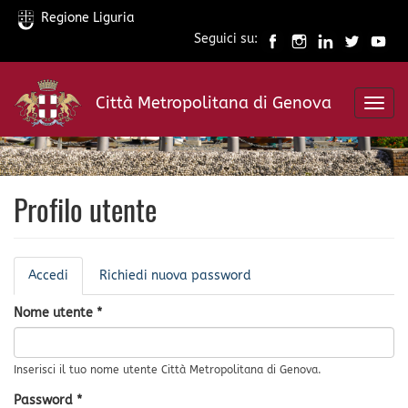
Regione Liguria
Seguici su:
Salta
al
Città Metropolitana di Genova
contenuto
Toggl
principale
navig
Profilo utente
Schede
Accedi
(scheda
Richiedi nuova password
primarie
attiva)
Nome utente
*
Inserisci il tuo nome utente Città Metropolitana di Genova.
Password
*