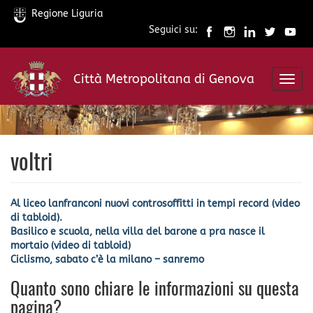
Regione Liguria
Seguici su:
Salta
al
Città Metropolitana di Genova
contenuto
Toggl
principale
navig
voltri
Al liceo lanfranconi nuovi controsoffitti in tempi record (video
di tabloid).
Basilico e scuola, nella villa del barone a pra nasce il
mortaio (video di tabloid)
Ciclismo, sabato c’è la milano – sanremo
Quanto sono chiare le informazioni su questa
pagina?