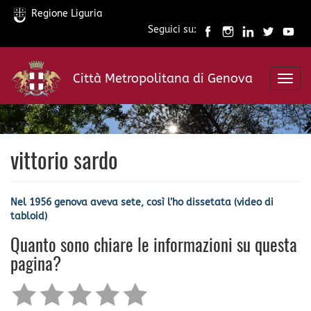
Regione Liguria
Seguici su:
Salta
al
Città Metropolitana di Genova
contenuto
Toggl
principale
navig
vittorio sardo
Nel 1956 genova aveva sete, così l’ho dissetata (video di
tabloid)
Quanto sono chiare le informazioni su questa
pagina?