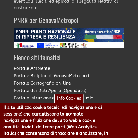
eventuali illeciti ed episodi di illegalità relativi al
nostro Ente.
PNRR per GenovaMetropoli
Elenco siti tematici
Portale Ambiente
Portale Biciplan di GenovaMetropoli
Portale Cartografia on-line
Portale dei Dati Aperti (Opendata)
Portale Istruzione e Diritto allo Studio
Info Cookies
Portale Marketing Territoriale
Il sito utilizza cookie tecnici (di navigazione e di
Portale Piano Strategico Metropolitano
sessione) che garantiscono la normale
Portale PUMS di GenovaMetropoli
navigazione e fruizione del sito web e cookie
analitici inviati da terze parti (Web Analytics
Portale Stazione Unica Appaltante
Italia) che consentono di tracciare e analizzare, in
Pratico: procedimenti e istanze online