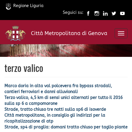
Regione Liguria
Seguici su:
Salta
al
Città Metropolitana di Genova
contenuto
Toggl
principale
navig
terzo valico
Marco doria in alta val polcevera fra bypass stradali,
cantieri ferroviari e danni alluvionali
Terzo valico, 4,5 km di sensi unici alternati per tutto il 2016
sulla sp 6 a campomorone
Strade, tratto chiuso tre notti sulla sp6 di isoverde
Città metropolitana, in consiglio gli indirizzi per la
ricapitalizzazione di atp
Strade, sp4 di praglia: domani tratto chiuso per taglio piante