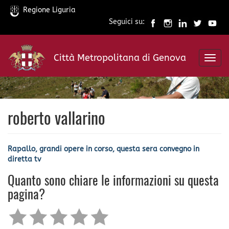
Regione Liguria
Seguici su:
Salta
al
Città Metropolitana di Genova
contenuto
Toggl
principale
navig
roberto vallarino
Rapallo, grandi opere in corso, questa sera convegno in
diretta tv
Quanto sono chiare le informazioni su questa
pagina?