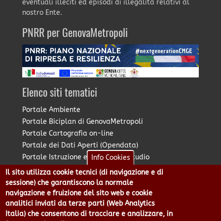
eventuali illeciti ed episodi di illegalità relativi al
nostro Ente.
PNRR per GenovaMetropoli
Elenco siti tematici
Portale Ambiente
Portale Biciplan di GenovaMetropoli
Portale Cartografia on-line
Portale dei Dati Aperti (Opendata)
Portale Istruzione e Diritto allo Studio
Info Cookies
Portale Marketing Territoriale
Il sito utilizza cookie tecnici (di navigazione e di
Portale Piano Strategico Metropolitano
sessione) che garantiscono la normale
Portale PUMS di GenovaMetropoli
navigazione e fruizione del sito web e cookie
analitici inviati da terze parti (Web Analytics
Portale Stazione Unica Appaltante
Italia) che consentono di tracciare e analizzare, in
Pratico: procedimenti e istanze online