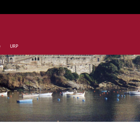
e
URP