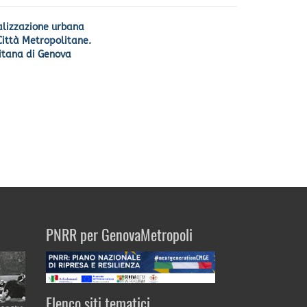
alizzazione urbana
 Città Metropolitane.
litana di Genova
PNRR per GenovaMetropoli
Elenco siti tematici