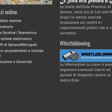
La storia dell'Ente Provincia di
izi online
Genova, inizia più di 145 anni f
Scopri le notizie storiche,
delle nomine
l'evoluzione dei confini e i
pretorio
rappresentanti politici che si 
o Fornitori Telematico
succeduti.
razione elettronica
Whistleblowing
A di GenovaMetropoli
co-procedimenti e istanze
e
lazioni e disservizi
Le informazioni su come si pos
segnalare eventuali illeciti ed
episodi di illegalità relativi al
nostro Ente.