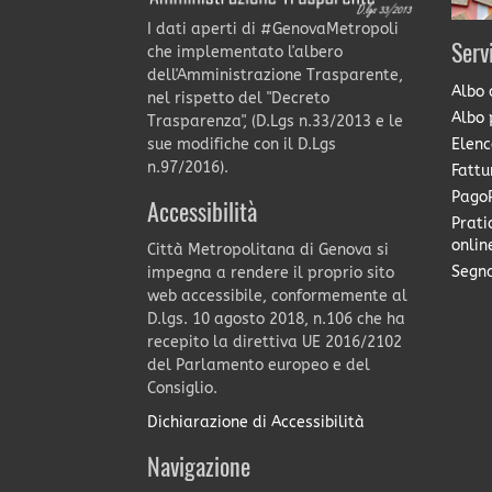
I dati aperti di #GenovaMetropoli
Serv
che implementato l'albero
dell'Amministrazione Trasparente,
Albo 
nel rispetto del "Decreto
Albo 
Trasparenza", (D.Lgs n.33/2013 e le
Elenc
sue modifiche con il D.Lgs
n.97/2016).
Fattu
PagoP
Accessibilità
Prati
onlin
Città Metropolitana di Genova si
Segna
impegna a rendere il proprio sito
web accessibile, conformemente al
D.lgs. 10 agosto 2018, n.106 che ha
recepito la direttiva UE 2016/2102
del Parlamento europeo e del
Consiglio.
Dichiarazione di Accessibilità
Navigazione