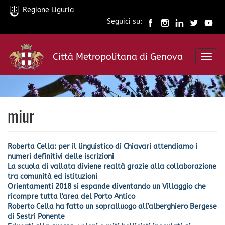
Regione Liguria
Seguici su:
Salta
al
Città Metropolitana di Genova
contenuto
Toggl
principale
navig
miur
Roberta Cella: per il linguistico di Chiavari attendiamo i
numeri definitivi delle iscrizioni
La scuola di vallata diviene realtà grazie alla collaborazione
tra comunità ed istituzioni
Orientamenti 2018 si espande diventando un Villaggio che
ricompre tutta l'area del Porto Antico
Roberto Cella ha fatto un sopralluogo all’alberghiero Bergese
di Sestri Ponente