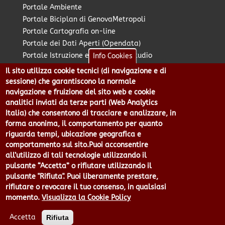
Portale Ambiente
Portale Biciplan di GenovaMetropoli
Portale Cartografia on-line
Portale dei Dati Aperti (Opendata)
Portale Istruzione e Diritto allo Studio
Info Cookies
Portale Marketing Territoriale
Il sito utilizza cookie tecnici (di navigazione e di
Portale Piano Strategico Metropolitano
sessione) che garantiscono la normale
Portale PUMS di GenovaMetropoli
navigazione e fruizione del sito web e cookie
analitici inviati da terze parti (Web Analytics
Portale Stazione Unica Appaltante
Italia) che consentono di tracciare e analizzare, in
Pratico: procedimenti e istanze online
forma anonima, il comportamento per quanto
riguarda tempi, ubicazione geografica e
comportamento sul sito.Puoi acconsentire
Città Metropolitana di Genova - Piazzale Mazzini 2 -16122 -
all’utilizzo di tali tecnologie utilizzando il
Genova | CF:80007350103 - P.Iva: 00949170104 | Codice IPA: cmge
pulsante “Accetta” o rifiutare utilizzando il
Centralino 010 54991 Fax 010 5499244 URP 010 5499456
pulsante "Rifiuta". Puoi liberamente prestare,
Num.Verde 800 509420 | P.E.C.:
rifiutare o revocare il tuo consenso, in qualsiasi
pec@cert.cittametropolitana.genova.it
momento.
Visualizza la Cookie Policy
Privacy
|
Tecnologie e Accessibilità
|
Note Legali
|
Contatti per il
sito Web
|
Statistiche
|
area riservata
Accetta
Rifiuta