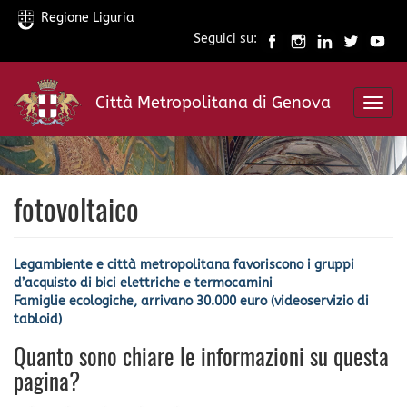
Regione Liguria
Seguici su:
Salta
al
Città Metropolitana di Genova
contenuto
Toggl
principale
navig
fotovoltaico
Legambiente e città metropolitana favoriscono i gruppi
d’acquisto di bici elettriche e termocamini
Famiglie ecologiche, arrivano 30.000 euro (videoservizio di
tabloid)
Quanto sono chiare le informazioni su questa
pagina?