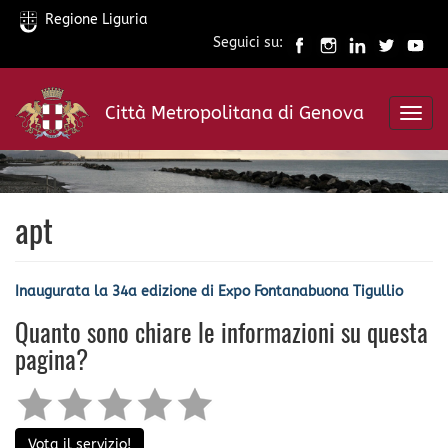
Regione Liguria
Seguici su:
Salta
al
Città Metropolitana di Genova
contenuto
Toggl
principale
navig
apt
Inaugurata la 34a edizione di Expo Fontanabuona Tigullio
Quanto sono chiare le informazioni su questa
pagina?
Vota il servizio!