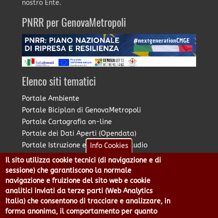
nostro Ente.
PNRR per GenovaMetropoli
Elenco siti tematici
Portale Ambiente
Portale Biciplan di GenovaMetropoli
Portale Cartografia on-line
Portale dei Dati Aperti (Opendata)
Portale Istruzione e Diritto allo Studio
Info Cookies
Portale Marketing Territoriale
Il sito utilizza cookie tecnici (di navigazione e di
Portale Piano Strategico Metropolitano
sessione) che garantiscono la normale
Portale PUMS di GenovaMetropoli
navigazione e fruizione del sito web e cookie
analitici inviati da terze parti (Web Analytics
Portale Stazione Unica Appaltante
Italia) che consentono di tracciare e analizzare, in
Pratico: procedimenti e istanze online
forma anonima, il comportamento per quanto