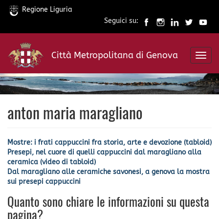
Regione Liguria
Seguici su:
Salta
al
Città Metropolitana di Genova
contenuto
Toggl
principale
navig
anton maria maragliano
Mostre: i frati cappuccini fra storia, arte e devozione (tabloid)
Presepi, nel cuore di quelli cappuccini dal maragliano alla
ceramica (video di tabloid)
Dal maragliano alle ceramiche savonesi, a genova la mostra
sui presepi cappuccini
Quanto sono chiare le informazioni su questa
pagina?