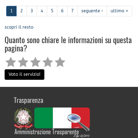
1
2
3
4
5
6
7
seguente ›
ultima »
scopri il resto
Quanto sono chiare le informazioni su questa
pagina?
Vota il servizio!
Trasparenza