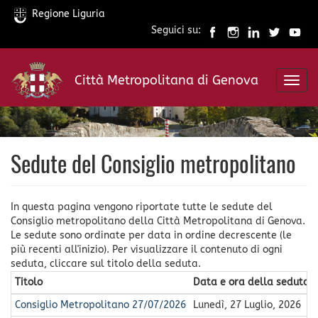
Regione Liguria
Seguici su:
Salta
al
Città Metropolitana di Genova
contenuto
Toggl
principale
navig
Sedute del Consiglio metropolitano
In questa pagina vengono riportate tutte le sedute del
Consiglio metropolitano della Città Metropolitana di Genova.
Le sedute sono ordinate per data in ordine decrescente (le
più recenti all'inizio). Per visualizzare il contenuto di ogni
seduta, cliccare sul titolo della seduta.
Titolo
Data e ora della seduta
Consiglio Metropolitano 27/07/2026
Lunedì, 27 Luglio, 2026