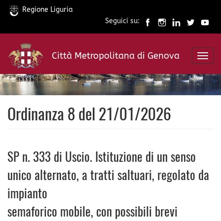
Regione Liguria
Seguici su:
Salta
al
Città Metropolitana di Genova
contenuto
Toggl
principale
navig
Ordinanza 8 del 21/01/2026
SP n. 333 di Uscio. Istituzione di un senso
unico alternato, a tratti saltuari, regolato da
impianto
semaforico mobile, con possibili brevi