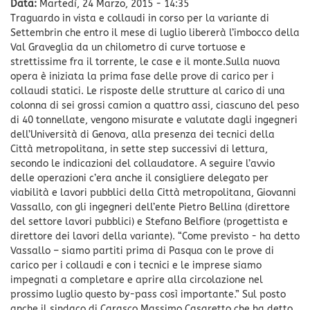
Data:
Martedì, 24 Marzo, 2015 - 14:35
Traguardo in vista e collaudi in corso per la variante di
Settembrin che entro il mese di luglio libererà l’imbocco della
Val Graveglia da un chilometro di curve tortuose e
strettissime fra il torrente, le case e il monte.Sulla nuova
opera è iniziata la prima fase delle prove di carico per i
collaudi statici. Le risposte delle strutture al carico di una
colonna di sei grossi camion a quattro assi, ciascuno del peso
di 40 tonnellate, vengono misurate e valutate dagli ingegneri
dell’Università di Genova, alla presenza dei tecnici della
Città metropolitana, in sette step successivi di lettura,
secondo le indicazioni del collaudatore. A seguire l’avvio
delle operazioni c’era anche il consigliere delegato per
viabilità e lavori pubblici della Città metropolitana, Giovanni
Vassallo, con gli ingegneri dell’ente Pietro Bellina (direttore
del settore lavori pubblici) e Stefano Belfiore (progettista e
direttore dei lavori della variante). “Come previsto - ha detto
Vassallo – siamo partiti prima di Pasqua con le prove di
carico per i collaudi e con i tecnici e le imprese siamo
impegnati a completare e aprire alla circolazione nel
prossimo luglio questo by-pass così importante.” Sul posto
anche il sindaco di Carasco Massimo Casaretto che ha detto