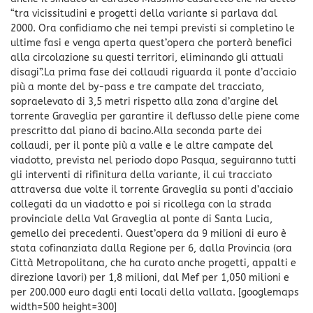
“tra vicissitudini e progetti della variante si parlava dal
2000. Ora confidiamo che nei tempi previsti si completino le
ultime fasi e venga aperta quest’opera che porterà benefici
alla circolazione su questi territori, eliminando gli attuali
disagi”.La prima fase dei collaudi riguarda il ponte d’acciaio
più a monte del by-pass e tre campate del tracciato,
sopraelevato di 3,5 metri rispetto alla zona d’argine del
torrente Graveglia per garantire il deflusso delle piene come
prescritto dal piano di bacino.Alla seconda parte dei
collaudi, per il ponte più a valle e le altre campate del
viadotto, prevista nel periodo dopo Pasqua, seguiranno tutti
gli interventi di rifinitura della variante, il cui tracciato
attraversa due volte il torrente Graveglia su ponti d’acciaio
collegati da un viadotto e poi si ricollega con la strada
provinciale della Val Graveglia al ponte di Santa Lucia,
gemello dei precedenti. Quest’opera da 9 milioni di euro è
stata cofinanziata dalla Regione per 6, dalla Provincia (ora
Città Metropolitana, che ha curato anche progetti, appalti e
direzione lavori) per 1,8 milioni, dal Mef per 1,050 milioni e
per 200.000 euro dagli enti locali della vallata. [googlemaps
width=500 height=300]