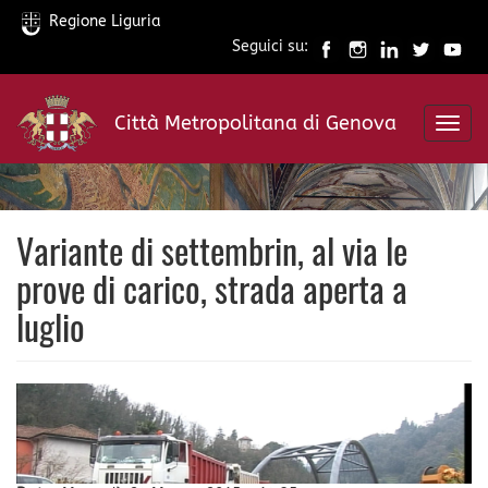
Regione Liguria
Seguici su:
Salta
al
Città Metropolitana di Genova
contenuto
Toggl
principale
navig
Variante di settembrin, al via le
prove di carico, strada aperta a
luglio