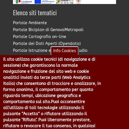
Elenco siti tematici
Portale Ambiente
Portale Biciplan di GenovaMetropoli
Portale Cartografia on-line
Portale dei Dati Aperti (Opendata)
Portale Istruzione e Diritto allo Studio
Info Cookies
Portale Marketing Territoriale
Il sito utilizza cookie tecnici (di navigazione e di
Portale Piano Strategico Metropolitano
sessione) che garantiscono la normale
Portale PUMS di GenovaMetropoli
navigazione e fruizione del sito web e cookie
analitici inviati da terze parti (Web Analytics
Portale Stazione Unica Appaltante
Italia) che consentono di tracciare e analizzare, in
Pratico: procedimenti e istanze online
forma anonima, il comportamento per quanto
riguarda tempi, ubicazione geografica e
comportamento sul sito.Puoi acconsentire
Città Metropolitana di Genova - Piazzale Mazzini 2 -16122 -
all’utilizzo di tali tecnologie utilizzando il
Genova | CF:80007350103 - P.Iva: 00949170104 | Codice IPA: cmge
pulsante “Accetta” o rifiutare utilizzando il
Centralino 010 54991 Fax 010 5499244 URP 010 5499456
pulsante "Rifiuta". Puoi liberamente prestare,
Num.Verde 800 509420 | P.E.C.:
rifiutare o revocare il tuo consenso, in qualsiasi
pec@cert.cittametropolitana.genova.it