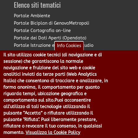
Elenco siti tematici
Portale Ambiente
Portale Biciplan di GenovaMetropoli
Portale Cartografia on-line
Portale dei Dati Aperti (Opendata)
Portale Istruzione e Diritto allo Studio
Info Cookies
Portale Marketing Territoriale
Il sito utilizza cookie tecnici (di navigazione e di
Portale Piano Strategico Metropolitano
sessione) che garantiscono la normale
Portale PUMS di GenovaMetropoli
navigazione e fruizione del sito web e cookie
analitici inviati da terze parti (Web Analytics
Portale Stazione Unica Appaltante
Italia) che consentono di tracciare e analizzare, in
Pratico: procedimenti e istanze online
forma anonima, il comportamento per quanto
riguarda tempi, ubicazione geografica e
comportamento sul sito.Puoi acconsentire
Città Metropolitana di Genova - Piazzale Mazzini 2 -16122 -
all’utilizzo di tali tecnologie utilizzando il
Genova | CF:80007350103 - P.Iva: 00949170104 | Codice IPA: cmge
pulsante “Accetta” o rifiutare utilizzando il
Centralino 010 54991 Fax 010 5499244 URP 010 5499456
pulsante "Rifiuta". Puoi liberamente prestare,
Num.Verde 800 509420 | P.E.C.:
rifiutare o revocare il tuo consenso, in qualsiasi
pec@cert.cittametropolitana.genova.it
momento.
Visualizza la Cookie Policy
Privacy
|
Tecnologie e Accessibilità
|
Note Legali
|
Contatti per il