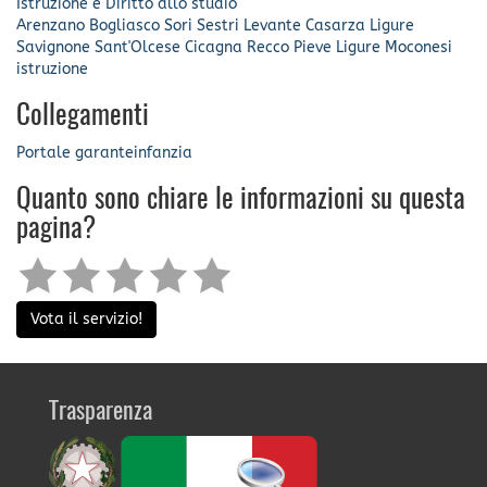
Istruzione e Diritto allo studio
Arenzano
Bogliasco
Sori
Sestri Levante
Casarza Ligure
Savignone
Sant'Olcese
Cicagna
Recco
Pieve Ligure
Moconesi
istruzione
Collegamenti
Portale garanteinfanzia
Quanto sono chiare le informazioni su questa
pagina?
Vota il servizio!
Trasparenza