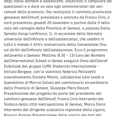
degli stessi bambini e adolescenti, sollecitati a compilare dei
questionari e a dare un voto agli amministratori dei vari
comuni della provincia: l'ha realizzata il comitato provinciale
genovese dell'Unicef, presieduto e animato da Franco Cirio, e
sarà presentata giovedì 20 novembre a partire dalle 9 nella
sala del consiglio della Provincia di Genova, a palazzo Doria
Spinola (largo Lanfranco, 1), in occasione della Giornata
universale dell'infanzia e dell'adolescenza, che celebra in
tutto il mondo il XXV∞ anniversario della Convenzione Onu
sui diritti dell'infanzia dell'adolescenza. Ecco il programma
dell'evento a Genova: Mattina (9.30 - 13) Coro dei Bambini
dell'International School in Genoa eseguirà l'Inno dell'Unicef
Esibizione del gruppo Caffè Shakerato Internazionale -
Istituto Bergese, con la violinista Federica Pellizzetti
(coordinamento Daniela Malini, collaborano Iulia Ivaldi e
Guendalina di Marco) Saluto del commissario straordinario
della Provincia di Genova, Giuseppe Piero Fossati
Presentazione del progetto da parte del presidente del
comitato genovese dell'Unicef, Franco Cirio Intervento del
Sindaco della città metropolitana di Genova, Marco Doria
Intervento del dirigente scolastico regionale della Liguria,
Rosaria Pagano Presentazione delle analisi dei dati del