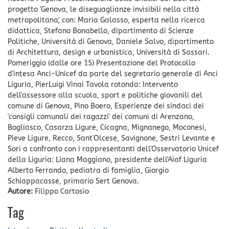
progetto 'Genova, le diseguaglianze invisibili nella città
metropolitana', con: Maria Galasso, esperta nella ricerca
didattica, Stefano Bonabello, dipartimento di Scienze
Politiche, Università di Genova, Daniele Salvo, dipartimento
di Architettura, design e urbanistica, Università di Sassari.
Pomeriggio (dalle ore 15) Presentazione del Protocollo
d'intesa Anci-Unicef da parte del segretario generale di Anci
Liguria, PierLuigi Vinai Tavola rotonda: Intervento
dell'assessore alla scuola, sport e politiche giovanili del
comune di Genova, Pino Boero, Esperienze dei sindaci dei
'consigli comunali dei ragazzi' dei comuni di Arenzano,
Bogliasco, Casarza Ligure, Cicagna, Mignanego, Moconesi,
Pieve Ligure, Recco, Sant'Olcese, Savignone, Sestri Levante e
Sori a confronto con i rappresentanti dell'Osservatorio Unicef
della Liguria: Liana Maggiano, presidente dell'Aiaf Liguria
Alberto Ferrando, pediatra di famiglia, Giorgio
Schiappacasse, primario Sert Genova.
Autore:
Filippo Cartosio
Tag