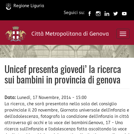
Regione Liguria
Seguici su:
Salta
al
Città Metropolitana di Genova
contenuto
Toggl
principale
navig
Unicef presenta giovedi’ la ricerca
sui bambini in provincia di genova
Data:
Lunedì, 17 Novembre, 2014 - 15:00
La ricerca, che sarà presentata nella sala del consiglio
provinciale il 20 novembre, Giornata universale dell'infanzia e
dell'adolescenza, fotografa la condizione dell'infanzia in città
attraverso gli occhi e la voce dei bambini.Genova, 17 - Una
ricerca sull'infanzia e l'adolescenza fatta ascoltando la voce