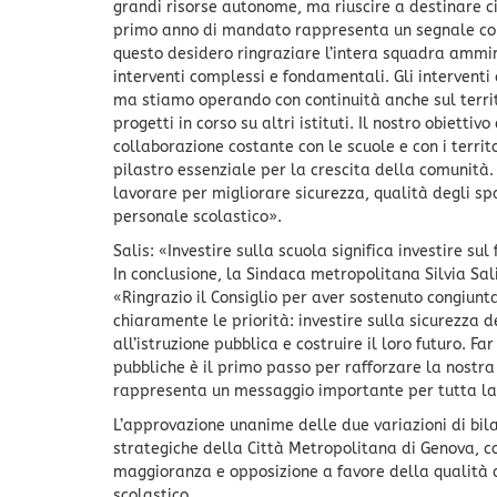
grandi risorse autonome, ma riuscire a destinare ci
primo anno di mandato rappresenta un segnale concr
questo desidero ringraziare l’intera squadra ammini
interventi complessi e fondamentali. Gli interventi
ma stiamo operando con continuità anche sul terri
progetti in corso su altri istituti. Il nostro obiett
collaborazione costante con le scuole e con i territ
pilastro essenziale per la crescita della comunità
lavorare per migliorare sicurezza, qualità degli spa
personale scolastico».
Salis: «Investire sulla scuola significa investire sul
In conclusione, la Sindaca metropolitana Silvia Sa
«Ringrazio il Consiglio per aver sostenuto congiunt
chiaramente le priorità: investire sulla sicurezza de
all’istruzione pubblica e costruire il loro futuro. Fa
pubbliche è il primo passo per rafforzare la nostr
rappresenta un messaggio importante per tutta la
L’approvazione unanime delle due variazioni di bila
strategiche della Città Metropolitana di Genova, co
maggioranza e opposizione a favore della qualità d
scolastico.