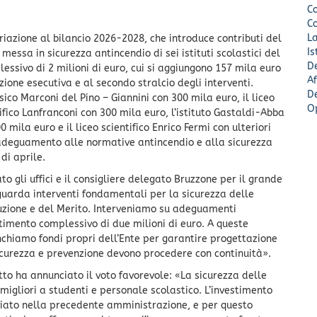
Co
Co
L
riazione al bilancio 2026-2028, che introduce contributi del
Is
 messa in sicurezza antincendio di sei istituti scolastici del
De
essivo di 2 milioni di euro, cui si aggiungono 157 mila euro
Af
zione esecutiva e al secondo stralcio degli interventi.
De
ssico Marconi del Pino – Giannini con 300 mila euro, il liceo
O
tifico Lanfranconi con 300 mila euro, l’istituto Gastaldi-Abba
 mila euro e il liceo scientifico Enrico Fermi con ulteriori
ll’adeguamento alle normative antincendio e alla sicurezza
di aprile.
o gli uffici e il consigliere delegato Bruzzone per il grande
guarda interventi fondamentali per la sicurezza delle
truzione e del Merito. Interveniamo su adeguamenti
estimento complessivo di due milioni di euro. A queste
anchiamo fondi propri dell’Ente per garantire progettazione
sicurezza e prevenzione devono procedere con continuità».
to ha annunciato il voto favorevole: «La sicurezza delle
migliori a studenti e personale scolastico. L’investimento
viato nella precedente amministrazione, e per questo