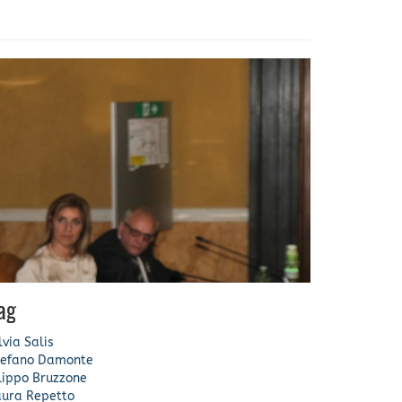
ag
lvia Salis
tefano Damonte
lippo Bruzzone
aura Repetto