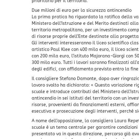
prioritario per il territorio.
Due milioni di euro per la sicurezza antincendio
La prima pratica ha riguardato la ratifica della va
Ministero dell’Istruzione e del Merito destinati alla
territorio metropolitano, per un investimento compl
di risorse proprie dell’Ente destinate alla progetta
Gli interventi interesseranno il liceo scientifico cla
artistico Paul Klee con 400 mila euro, il liceo scien
con 200 mila euro, l’istituto Majorana-Giorgi con 500
300 mila euro. Tutti i lavori saranno finalizzati a
degli edifici, con affidamento previsto entro la fine 
Il consigliere Stefano Damonte, dopo aver ringraziat
lavoro svolto ha dichiarato: « Questa variazione ri
scuole e introduce contributi del Ministero dell’Is
antincendio in sei istituti del territorio con un inv
risorse, provenienti da finanziamenti esterni, affi
esecutiva e prosecuzione degli interventi, perché 
A nome dell’opposizione, la consigliera Laura Repet
scuole è un tema centrale per garantire condizioni 
presentato va in questa direzione, percorso già av