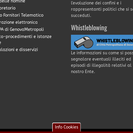
delle nomine
l'evoluzione dei confini e i
pretorio
rappresentanti politici che si 
o Fornitori Telematico
succeduti.
razione elettronica
Whistleblowing
A di GenovaMetropoli
co-procedimenti e istanze
e
lazioni e disservizi
Le informazioni su come si pos
segnalare eventuali illeciti ed
episodi di illegalità relativi al
nostro Ente.
Info Cookies