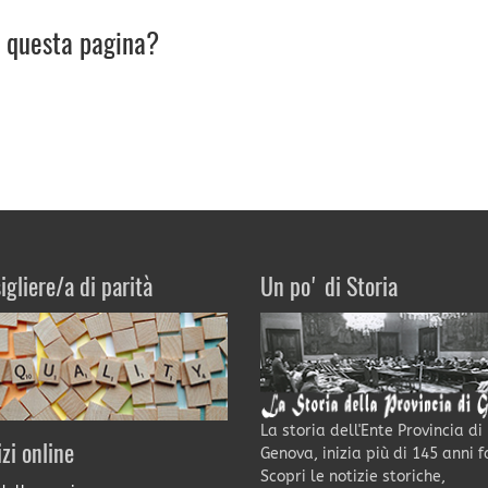
u questa pagina?
igliere/a di parità
Un po' di Storia
La storia dell'Ente Provincia di
izi online
Genova, inizia più di 145 anni f
Scopri le notizie storiche,