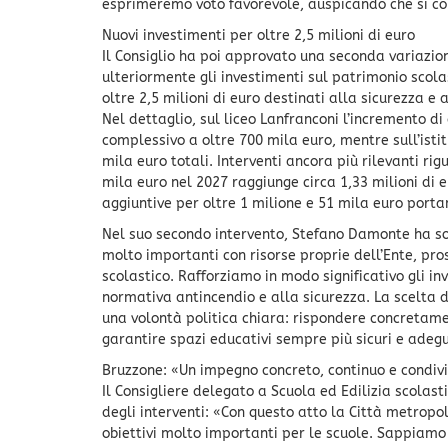
esprimeremo voto favorevole, auspicando che si con
Nuovi investimenti per oltre 2,5 milioni di euro
Il Consiglio ha poi approvato una seconda variazion
ulteriormente gli investimenti sul patrimonio scola
oltre 2,5 milioni di euro destinati alla sicurezza e 
Nel dettaglio, sul liceo Lanfranconi l’incremento di
complessivo a oltre 700 mila euro, mentre sull’ist
mila euro totali. Interventi ancora più rilevanti rig
mila euro nel 2027 raggiunge circa 1,33 milioni di e
aggiuntive per oltre 1 milione e 51 mila euro portan
Nel suo secondo intervento, Stefano Damonte ha so
molto importanti con risorse proprie dell’Ente, pr
scolastico. Rafforziamo in modo significativo gli in
normativa antincendio e alla sicurezza. La scelta 
una volontà politica chiara: rispondere concretame
garantire spazi educativi sempre più sicuri e adegu
Bruzzone: «Un impegno concreto, continuo e condivi
Il Consigliere delegato a Scuola ed Edilizia scolast
degli interventi: «Con questo atto la Città metrop
obiettivi molto importanti per le scuole. Sappiamo 