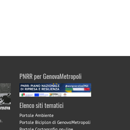
PNRR per GenovaMetropoli
Elenco siti tematici
Portale Ambiente
a.
Portale Biciplan di GenovaMetropoli
Portale Cartografia on-line