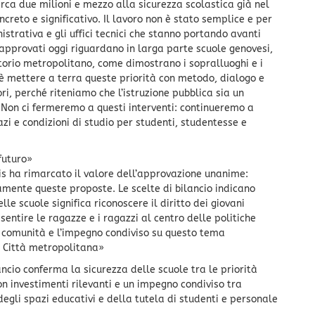
rca due milioni e mezzo alla sicurezza scolastica già nel
eto e significativo. Il lavoro non è stato semplice e per
strativa e gli uffici tecnici che stanno portando avanti
 approvati oggi riguardano in larga parte scuole genovesi,
torio metropolitano, come dimostrano i sopralluoghi e i
ivo è mettere a terra queste priorità con metodo, dialogo e
ori, perché riteniamo che l’istruzione pubblica sia un
. Non ci fermeremo a questi interventi: continueremo a
zi e condizioni di studio per studenti, studentesse e
 futuro»
lis ha rimarcato il valore dell’approvazione unanime:
amente queste proposte. Le scelte di bilancio indicano
lle scuole significa riconoscere il diritto dei giovani
r sentire le ragazze e i ragazzi al centro delle politiche
a comunità e l’impegno condiviso su questo tema
 Città metropolitana»
ncio conferma la sicurezza delle scuole tra le priorità
n investimenti rilevanti e un impegno condiviso tra
egli spazi educativi e della tutela di studenti e personale