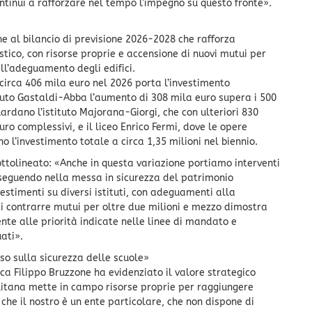
tinui a rafforzare nel tempo l’impegno su questo fronte».
e al bilancio di previsione 2026-2028 che rafforza
stico, con risorse proprie e accensione di nuovi mutui per
all’adeguamento degli edifici.
 circa 406 mila euro nel 2026 porta l’investimento
ituto Gastaldi-Abba l’aumento di 308 mila euro supera i 500
uardano l’istituto Majorana-Giorgi, che con ulteriori 830
uro complessivi, e il liceo Enrico Fermi, dove le opere
o l’investimento totale a circa 1,35 milioni nel biennio.
ttolineato: «Anche in questa variazione portiamo interventi
oseguendo nella messa in sicurezza del patrimonio
vestimenti su diversi istituti, con adeguamenti alla
di contrarre mutui per oltre due milioni e mezzo dimostra
nte alle priorità indicate nelle linee di mandato e
ati».
so sulla sicurezza delle scuole»
ica Filippo Bruzzone ha evidenziato il valore strategico
olitana mette in campo risorse proprie per raggiungere
che il nostro è un ente particolare, che non dispone di