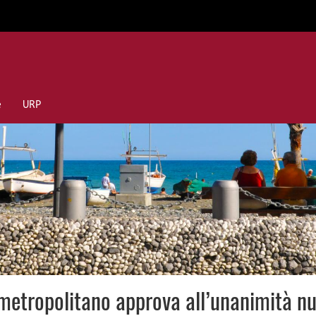
e
URP
o metropolitano approva all’unanimità nu