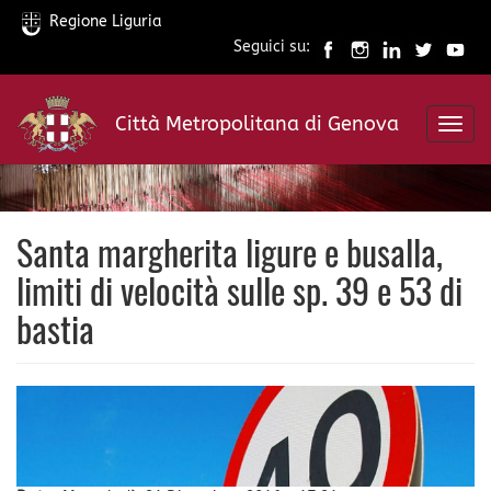
Regione Liguria
Seguici su:
Salta
al
Città Metropolitana di Genova
contenuto
Toggl
principale
navig
Santa margherita ligure e busalla,
limiti di velocità sulle sp. 39 e 53 di
bastia