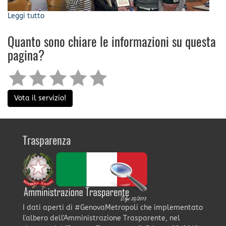
Leggi tutto
su
Mobility
Bootcamp
Quanto sono chiare le informazioni su questa
2019:
pagina?
il
progetto
Bizena,
vincitore
del
Vota il servizio!
concorso
(il
Video)
Trasparenza
I dati aperti di #GenovaMetropoli che implementato
l'albero dell'Amministrazione Trasparente, nel