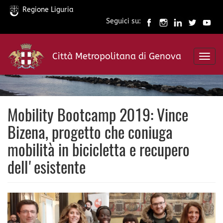
Regione Liguria
Seguici su:
Salta
al
Città Metropolitana di Genova
contenuto
Toggl
principale
navig
Mobility Bootcamp 2019: Vince
Bizena, progetto che coniuga
mobilità in bicicletta e recupero
dell'esistente