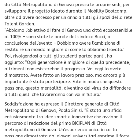
da Città Metropolitana di Genova presso le proprie sedi, per
sviluppare il progetto ideato durante il Mobility Bootcamp,
oltre ad avere accesso per un anno a tutti gli spazi della rete
Talent Garden.
“Abbiamo l’obiettivo di fare di Genova una città ecosostenibile
al 100% – sono state le parole del sindaco Bucci, a
conclusione dell’evento – Dobbiamo avere l’ambizione di
restituire un mondo migliore di come lo abbiamo trovato.”
Poi, rivolgendosi a tutti gli studenti partecipanti, ha
aggiunto: “Ogni generazione è migliore di quella precedente,
altrimenti non esisterebbe il progresso. Voi oggi lo avete
dimostrato. Avete fatto un lavoro prezioso, ma ancora più
importante è stato partecipare. Fate in modo che questa
passione, questa mentalità, diventino dei virus da diffondere
a tutti quelli che lavoreranno con voi in futuro.”
Soddisfazione ha espresso il Direttore generale di Città
Metropolitana di Genova, Paolo Sinisi. “È stata una sfida
entusiasmante tra idee smart e innovative che avviano il
percorso di redazione del primo BICIPLAN di Città
metropolitana di Genova. Un’esperienza unica in cui la
passione dimostrata dai giovani universitari esprime il forte