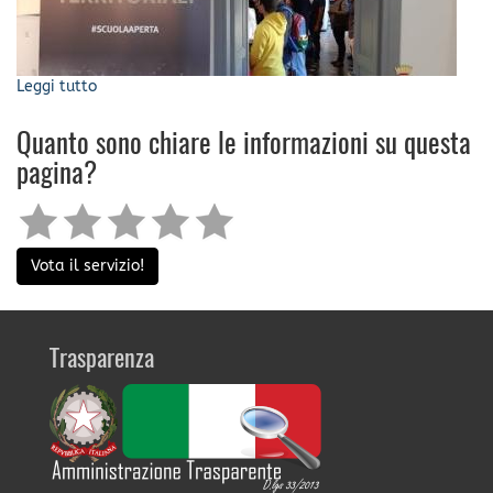
Leggi tutto
su
Inaugurato
a
Quanto sono chiare le informazioni su questa
Lavagna
pagina?
il
primo
laboratorio
digitale
territoriale
Vota il servizio!
Trasparenza