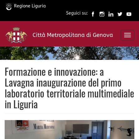
Regione Liguria
Seguici su:
Salta
al
Città Metropolitana di Genova
contenuto
Toggl
principale
navig
Formazione e innovazione: a
Lavagna inaugurazione del primo
laboratorio territoriale multimediale
in Liguria