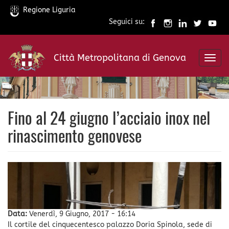
Regione Liguria
Seguici su:
Salta
al
Città Metropolitana di Genova
contenuto
Toggl
principale
navig
Fino al 24 giugno l’acciaio inox nel
rinascimento genovese
Data:
Venerdì, 9 Giugno, 2017 - 16:14
Il cortile del cinquecentesco palazzo Doria Spinola, sede di