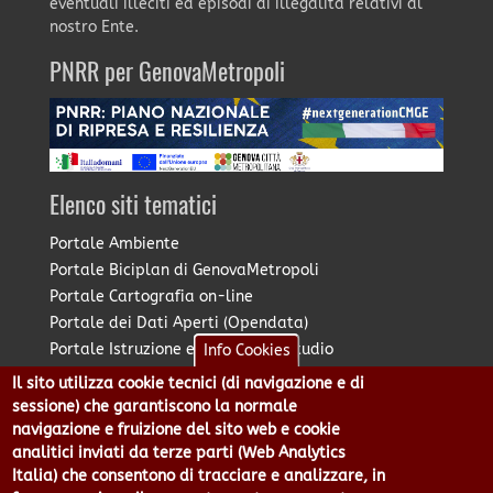
eventuali illeciti ed episodi di illegalità relativi al
nostro Ente.
PNRR per GenovaMetropoli
Elenco siti tematici
Portale Ambiente
Portale Biciplan di GenovaMetropoli
Portale Cartografia on-line
Portale dei Dati Aperti (Opendata)
Portale Istruzione e Diritto allo Studio
Info Cookies
Portale Marketing Territoriale
Il sito utilizza cookie tecnici (di navigazione e di
Portale Piano Strategico Metropolitano
sessione) che garantiscono la normale
Portale PUMS di GenovaMetropoli
navigazione e fruizione del sito web e cookie
analitici inviati da terze parti (Web Analytics
Portale Stazione Unica Appaltante
Italia) che consentono di tracciare e analizzare, in
Pratico: procedimenti e istanze online