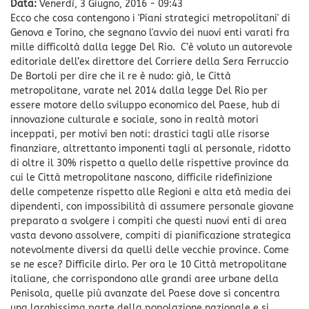
Data:
Venerdì, 3 Giugno, 2016 - 09:43
Ecco che cosa contengono i 'Piani strategici metropolitani' di
Genova e Torino, che segnano l'avvio dei nuovi enti varati fra
mille difficoltà dalla legge Del Rio. C’è voluto un autorevole
editoriale dell’ex direttore del Corriere della Sera Ferruccio
De Bortoli per dire che il re è nudo: già, le Città
metropolitane, varate nel 2014 dalla legge Del Rio per
essere motore dello sviluppo economico del Paese, hub di
innovazione culturale e sociale, sono in realtà motori
inceppati, per motivi ben noti: drastici tagli alle risorse
finanziare, altrettanto imponenti tagli al personale, ridotto
di oltre il 30% rispetto a quello delle rispettive province da
cui le Città metropolitane nascono, difficile ridefinizione
delle competenze rispetto alle Regioni e alta età media dei
dipendenti, con impossibilità di assumere personale giovane
preparato a svolgere i compiti che questi nuovi enti di area
vasta devono assolvere, compiti di pianificazione strategica
notevolmente diversi da quelli delle vecchie province. Come
se ne esce? Difficile dirlo. Per ora le 10 Città metropolitane
italiane, che corrispondono alle grandi aree urbane della
Penisola, quelle più avanzate del Paese dove si concentra
una larghissima parte della popolazione nazionale e si