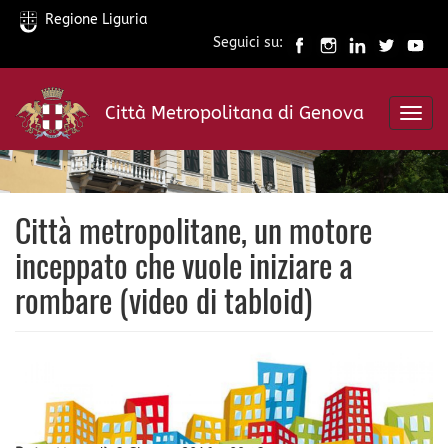
Regione Liguria
Seguici su:
Salta
al
Città Metropolitana di Genova
contenuto
Toggl
principale
navig
Città metropolitane, un motore
inceppato che vuole iniziare a
rombare (video di tabloid)