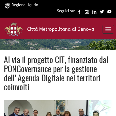
Regione Liguria
Seguici su:
Salta
al
Città Metropolitana di Genova
contenuto
Togg
principale
navi
Al via il progetto CIT, finanziato dal
PONGovernance per la gestione
dell'Agenda Digitale nei territori
coinvolti