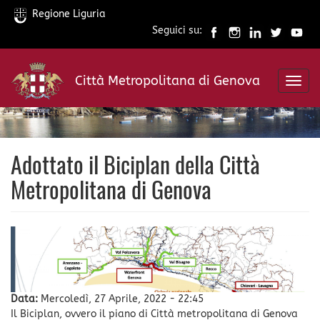
Regione Liguria
Seguici su:
Salta
al
Città Metropolitana di Genova
contenuto
Toggl
principale
navig
Adottato il Biciplan della Città
Metropolitana di Genova
Data:
Mercoledì, 27 Aprile, 2022 - 22:45
Il Biciplan, ovvero il piano di Città metropolitana di Genova