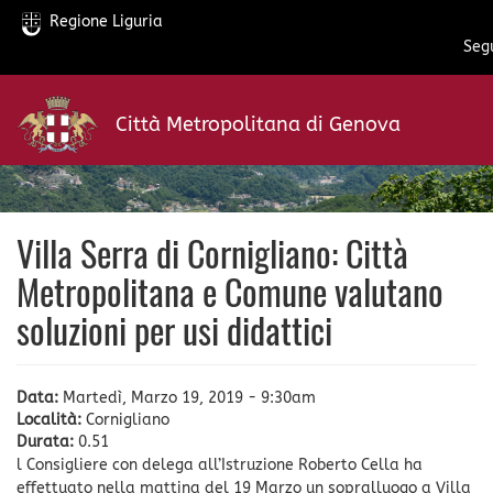
Regione Liguria
Segu
Salta
al
Città Metropolitana di Genova
contenuto
principale
Villa Serra di Cornigliano: Città
Metropolitana e Comune valutano
soluzioni per usi didattici
Data:
Martedì, Marzo 19, 2019 - 9:30am
Località:
Cornigliano
Durata:
0.51
l Consigliere con delega all’Istruzione Roberto Cella ha
effettuato nella mattina del 19 Marzo un sopralluogo a Villa