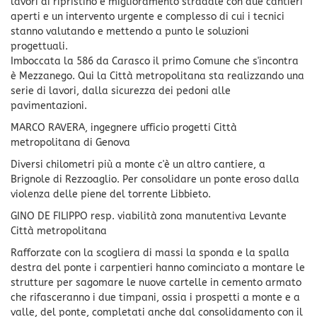
lavori di ripristino e miglioramento stradale con due cantieri
aperti e un intervento urgente e complesso di cui i tecnici
stanno valutando e mettendo a punto le soluzioni
progettuali.
Imboccata la 586 da Carasco il primo Comune che s'incontra
è Mezzanego. Qui la Città metropolitana sta realizzando una
serie di lavori, dalla sicurezza dei pedoni alle
pavimentazioni.
MARCO RAVERA, ingegnere ufficio progetti Città
metropolitana di Genova
Diversi chilometri più a monte c'è un altro cantiere, a
Brignole di Rezzoaglio. Per consolidare un ponte eroso dalla
violenza delle piene del torrente Libbieto.
GINO DE FILIPPO resp. viabilità zona manutentiva Levante
Città metropolitana
Rafforzate con la scogliera di massi la sponda e la spalla
destra del ponte i carpentieri hanno cominciato a montare le
strutture per sagomare le nuove cartelle in cemento armato
che rifasceranno i due timpani, ossia i prospetti a monte e a
valle, del ponte, completati anche dal consolidamento con il