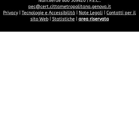
Num.Verde 800 509420 | P.E.C.:
pec@cert.cittametropolitana.genova.it
Privacy
|
Tecnologie e Accessibilità
|
Note Legali
|
Contatti per il
sito Web
|
Statistiche
|
area riservata