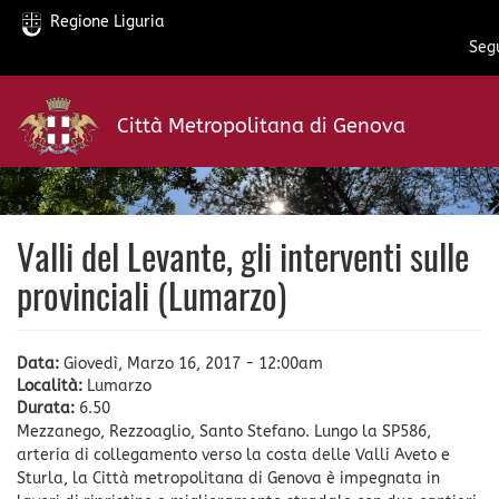
Regione Liguria
Segu
Salta
al
Città Metropolitana di Genova
contenuto
principale
Valli del Levante, gli interventi sulle
provinciali (Lumarzo)
Data:
Giovedì, Marzo 16, 2017 - 12:00am
Località:
Lumarzo
Durata:
6.50
Mezzanego, Rezzoaglio, Santo Stefano. Lungo la SP586,
arteria di collegamento verso la costa delle Valli Aveto e
Sturla, la Città metropolitana di Genova è impegnata in