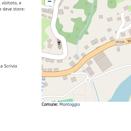
−
visitato, e
e deve stare:
le Scrivia
Comune:
Montoggio