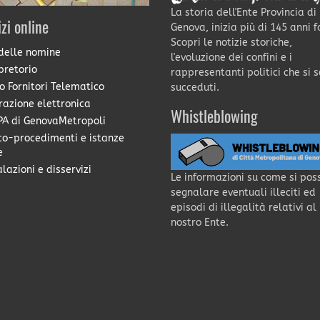
La storia dell'Ente Provincia di
izi online
Genova, inizia più di 145 anni f
Scopri le notizie storiche,
delle nomine
l'evoluzione dei confini e i
pretorio
rappresentanti politici che si 
o Fornitori Telematico
succeduti.
razione elettronica
Whistleblowing
A di GenovaMetropoli
co-procedimenti e istanze
e
lazioni e disservizi
Le informazioni su come si pos
segnalare eventuali illeciti ed
episodi di illegalità relativi al
nostro Ente.