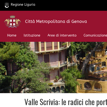
Regione Liguria
Salta
Città Metropolitana di Genova
al
contenuto
principale
Home
Istituzione
Aree di intervento
Comunicazion
Valle Scrivia: le radici che po