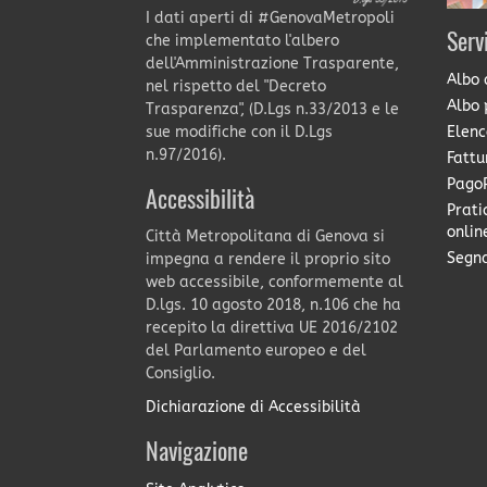
I dati aperti di #GenovaMetropoli
Serv
che implementato l'albero
dell'Amministrazione Trasparente,
Albo 
nel rispetto del "Decreto
Albo 
Trasparenza", (D.Lgs n.33/2013 e le
Elenc
sue modifiche con il D.Lgs
n.97/2016).
Fattu
PagoP
Accessibilità
Prati
onlin
Città Metropolitana di Genova si
Segna
impegna a rendere il proprio sito
web accessibile, conformemente al
D.lgs. 10 agosto 2018, n.106 che ha
recepito la direttiva UE 2016/2102
del Parlamento europeo e del
Consiglio.
Dichiarazione di Accessibilità
Navigazione