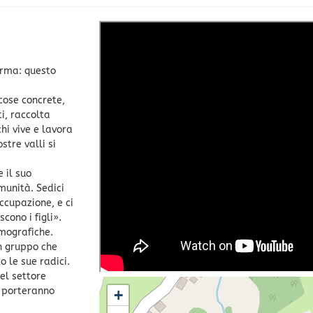
ferma: questo
 cose concrete,
i, raccolta
chi vive e lavora
stre valli si
 il suo
omunità. Sedici
occupazione, e ci
cono i figli».
emografiche.
n gruppo che
o le sue radici.
el settore
o porteranno
+