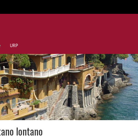
e
URP
rtano lontano