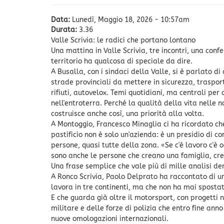
Data:
Lunedì, Maggio 18, 2026 - 10:57am
Durata:
3.36
Valle Scrivia: le radici che portano lontano
Una mattina in Valle Scrivia, tre incontri, una con
territorio ha qualcosa di speciale da dire.
A Busalla, con i sindaci della Valle, si è parlato di
strade provinciali da mettere in sicurezza, trasport
rifiuti, autovelox. Temi quotidiani, ma centrali per 
nell'entroterra. Perché la qualità della vita nelle no
costruisce anche così, una priorità alla volta.
A Montoggio, Francesco Minaglia ci ha ricordato che
pastificio non è solo un'azienda: è un presidio di c
persone, quasi tutte della zona. «Se c'è lavoro c'è 
sono anche le persone che creano una famiglia, cres
Una frase semplice che vale più di mille analisi d
A Ronco Scrivia, Paolo Delprato ha raccontato di u
lavora in tre continenti, ma che non ha mai spostat
E che guarda già oltre il motorsport, con progetti n
militare e delle forze di polizia che entro fine ann
nuove omologazioni internazionali.