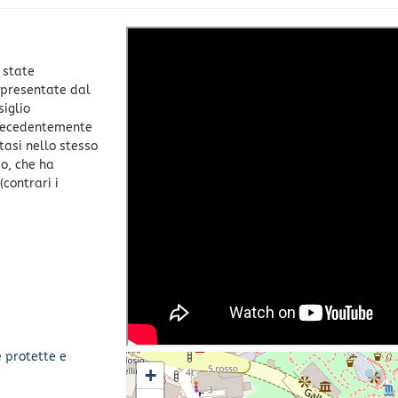
 state
o presentate dal
siglio
precedentemente
tasi nello stesso
io, che ha
contrari i
e protette e
+