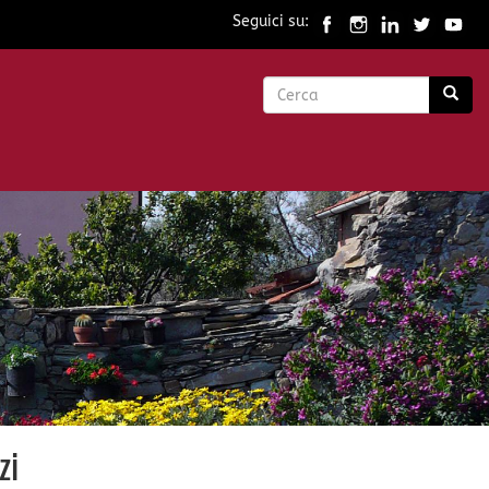
Seguici su:
Form
di
Cerca
ricerca
zi