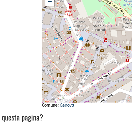
−
Comune:
Genova
u questa pagina?