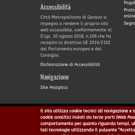
PagoP
Accessibilità
Prati
onlin
Città Metropolitana di Genova si
Segna
impegna a rendere il proprio sito
web accessibile, conformemente al
D.lgs. 10 agosto 2018, n.106 che ha
recepito la direttiva UE 2016/2102
del Parlamento europeo e del
Consiglio.
Dichiarazione di Accessibilità
Navigazione
Site Analytics
Il sito utilizza cookie tecnici (di navigazione 
Città Metropolitana di Genov
cookie analitici inviati da terze parti (Web An
Centralino 010 54991 Fax 010
comportamento per quanto riguarda tempi, ubic
Privacy
|
Tecnolog
tali tecnologie utilizzando il pulsante “Accetta