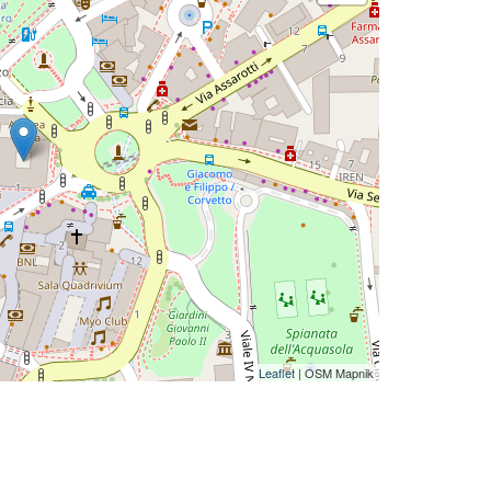
Leaflet
| OSM Mapnik