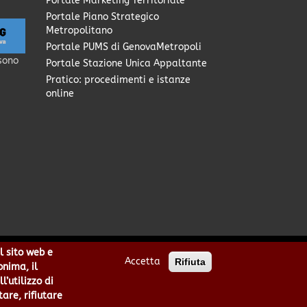
Portale Marketing Territoriale
Portale Piano Strategico
Metropolitano
Portale PUMS di GenovaMetropoli
sono
Portale Stazione Unica Appaltante
Pratico: procedimenti e istanze
online
l sito web e
Accetta
Rifiuta
0949170104 | Codice IPA: cmge
onima, il
cittametropolitana.genova.it
’utilizzo di
he
|
area riservata
tare, rifiutare