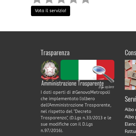
Vota il servizio!
Trasparenza
Cons
I dati aperti di #GenovaMetropoli
Serv
che implementato l'albero
dell'Amministrazione Trasparente,
Albo 
nel rispetto del "Decreto
Albo 
Trasparenza", (D.Lgs n.33/2013 e le
Elenc
sue modifiche con il D.Lgs
n.97/2016).
Fattu