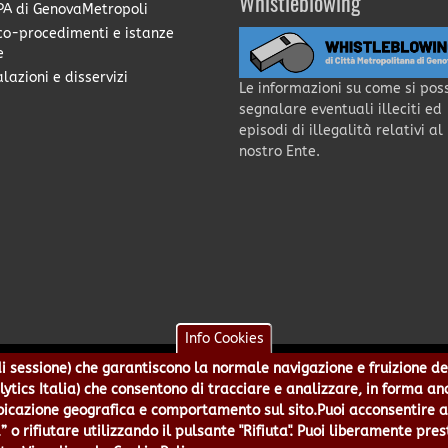
Whistleblowing
A di GenovaMetropoli
co-procedimenti e istanze
e
lazioni e disservizi
Le informazioni su come si pos
segnalare eventuali illeciti ed
episodi di illegalità relativi al
nostro Ente.
Info Cookies
e di sessione) che garantiscono la normale navigazione e fruizione de
a - Piazzale Mazzini 2 -16122 - Genova | CF:80007350103 - P.Iva: 0
alytics Italia) che consentono di tracciare e analizzare, in forma an
 5499244 URP 010 5499456 Num.Verde 800 509420 | P.E.C.:
pec@cert.
azione geografica e comportamento sul sito.Puoi acconsentire all
ie e Accessibilità
|
Note Legali
|
Contatti per il sito Web
|
Statistic
” o rifiutare utilizzando il pulsante "Rifiuta". Puoi liberamente pres