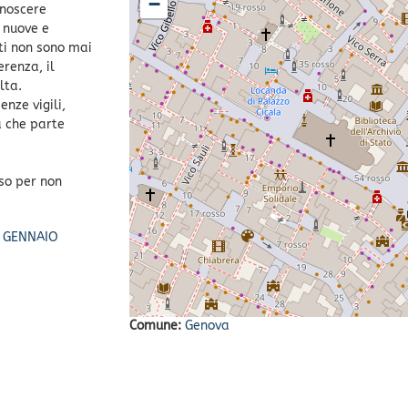
−
onoscere
e nuove e
ti non sono mai
erenza, il
lta.
enze vigili,
a che parte
sso per non
7 GENNAIO
Comune:
Genova