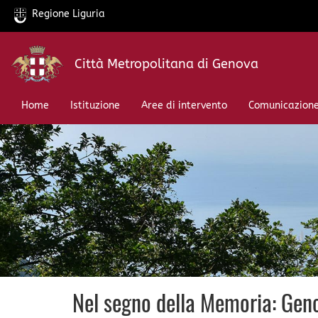
Regione Liguria
Salta
Città Metropolitana di Genova
al
contenuto
principale
Home
Istituzione
Aree di intervento
Comunicazion
Nel segno della Memoria: Geno