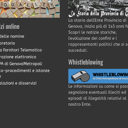
La storia dell'Ente Provincia di
izi online
Genova, inizia più di 145 anni f
Scopri le notizie storiche,
delle nomine
l'evoluzione dei confini e i
pretorio
rappresentanti politici che si 
o Fornitori Telematico
succeduti.
razione elettronica
Whistleblowing
A di GenovaMetropoli
co-procedimenti e istanze
e
lazioni e disservizi
Le informazioni su come si pos
segnalare eventuali illeciti ed
episodi di illegalità relativi al
nostro Ente.