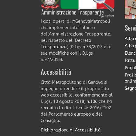
I dati aperti di #GenovaMetropoli
Serv
che implementato l'albero
dell'Amministrazione Trasparente,
Albo 
nel rispetto del "Decreto
Albo 
Trasparenza", (D.Lgs n.33/2013 e le
Elenc
sue modifiche con il D.Lgs
n.97/2016).
Fattu
PagoP
Accessibilità
Prati
onlin
Città Metropolitana di Genova si
Segna
impegna a rendere il proprio sito
web accessibile, conformemente al
D.lgs. 10 agosto 2018, n.106 che ha
recepito la direttiva UE 2016/2102
del Parlamento europeo e del
Consiglio.
Dichiarazione di Accessibilità