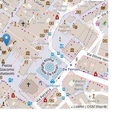
Leaflet
| OSM Mapnik