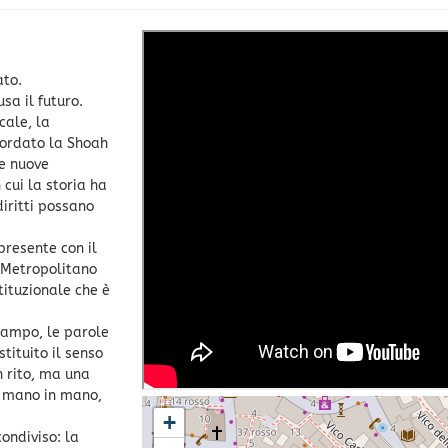
ato.
sa il futuro.
cale, la
cordato la Shoah
le nuove
 cui la storia ha
diritti possano
.
presente con il
 Metropolitano
tituzionale che è
ciampo, le parole
tituito il senso
n rito, ma una
i mano in mano,
+
ondiviso: la