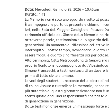
Data:
Mercoledì, Gennaio 28, 2026 - 10:45am
Durata:
4.41
La Memoria non è solo uno sguardo rivolto al pass
È un impegno che parla al presente e chiama in cau
Ieri, nella Sala del Maggior Consiglio di Palazzo Du
cerimonia ufficiale del Giorno della Memoria ha ri
attraverso parole, testimonianze e lo sguardo del
generazioni. Un momento di riflessione collettiva in
interrogato il nostro tempo, ricordandoci quanto i 
essere fragili e quanto l’indifferenza sia pericolosa
Alla cerimonia, Città Metropolitana di Genova era 
proprio Gonfalone, accompagnato dal Vicesindaco
Simone Franceschi, a testimonianza di un dovere is
prima di tutto civile e umano.
Le voci degli studenti, il racconto delle pietre d’in
di chi ha vissuto o custodisce la memoria, hanno res
più autentico di questa giornata: ricordare non è u
scelta quotidiana. Una responsabilità che passa d
di generazione in generazione.
Dalle testimonianze emerge un messaggio forte e c