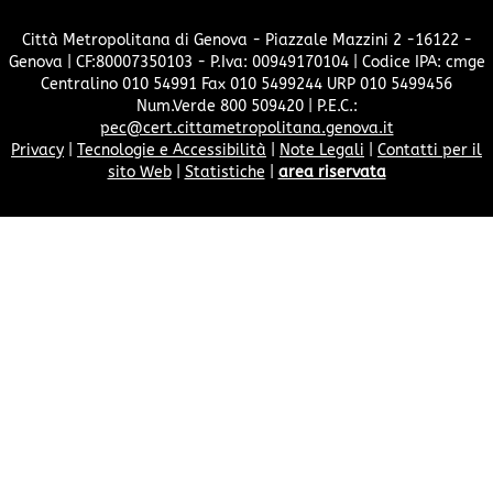
Città Metropolitana di Genova - Piazzale Mazzini 2 -16122 -
Genova | CF:80007350103 - P.Iva: 00949170104 | Codice IPA: cmge
Centralino 010 54991 Fax 010 5499244 URP 010 5499456
Num.Verde 800 509420 | P.E.C.:
pec@cert.cittametropolitana.genova.it
Privacy
|
Tecnologie e Accessibilità
|
Note Legali
|
Contatti per il
sito Web
|
Statistiche
|
area riservata