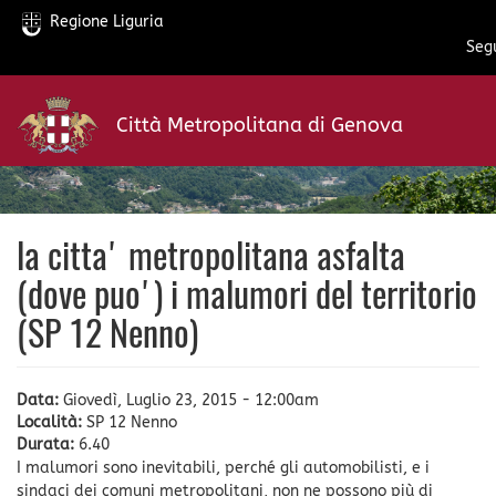
Regione Liguria
Segu
Salta
al
Città Metropolitana di Genova
contenuto
principale
la citta' metropolitana asfalta
(dove puo') i malumori del territorio
(SP 12 Nenno)
Data:
Giovedì, Luglio 23, 2015 - 12:00am
Località:
SP 12 Nenno
Durata:
6.40
I malumori sono inevitabili, perché gli automobilisti, e i
sindaci dei comuni metropolitani, non ne possono più di