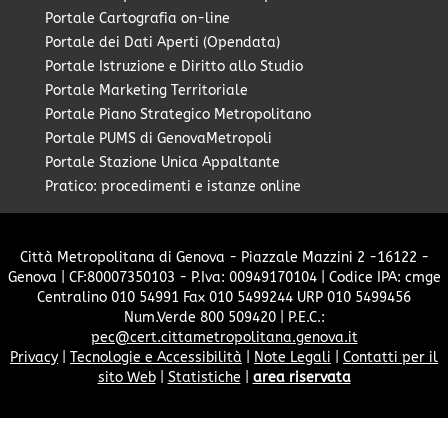
Portale Cartografia on-line
Portale dei Dati Aperti (Opendata)
Portale Istruzione e Diritto allo Studio
Portale Marketing Territoriale
Portale Piano Strategico Metropolitano
Portale PUMS di GenovaMetropoli
Portale Stazione Unica Appaltante
Pratico: procedimenti e istanze online
Città Metropolitana di Genova - Piazzale Mazzini 2 -16122 -
Genova | CF:80007350103 - P.Iva: 00949170104 | Codice IPA: cmge
Centralino 010 54991 Fax 010 5499244 URP 010 5499456
Num.Verde 800 509420 | P.E.C.:
pec@cert.cittametropolitana.genova.it
Privacy
|
Tecnologie e Accessibilità
|
Note Legali
|
Contatti per il
sito Web
|
Statistiche
|
area riservata