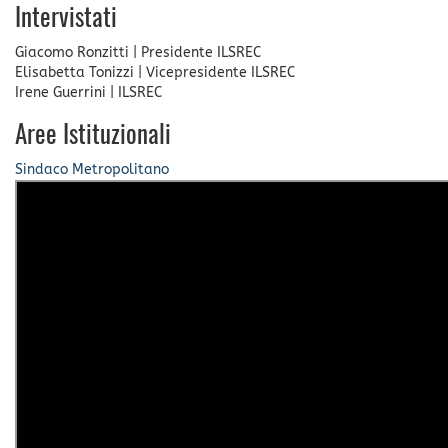
Intervistati
Giacomo Ronzitti
|
Presidente ILSREC
Elisabetta Tonizzi
|
Vicepresidente ILSREC
Irene Guerrini
|
ILSREC
Aree Istituzionali
Sindaco Metropolitano