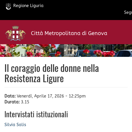
Regione Liguria
Segu
Salta
al
Città Metropolitana di Genova
contenuto
principale
Il coraggio delle donne nella
Resistenza Ligure
Data:
Venerdì, Aprile 17, 2026 - 12:25pm
Durata:
3.15
Intervistati istituzionali
Silvia Salis