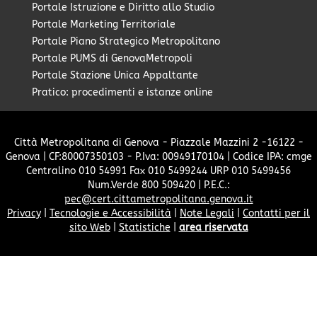
Portale Istruzione e Diritto allo Studio
Portale Marketing Territoriale
Portale Piano Strategico Metropolitano
Portale PUMS di GenovaMetropoli
Portale Stazione Unica Appaltante
Pratico: procedimenti e istanze online
Città Metropolitana di Genova - Piazzale Mazzini 2 -16122 -
Genova | CF:80007350103 - P.Iva: 00949170104 | Codice IPA: cmge
Centralino 010 54991 Fax 010 5499244 URP 010 5499456
Num.Verde 800 509420 | P.E.C.:
pec@cert.cittametropolitana.genova.it
Privacy
|
Tecnologie e Accessibilità
|
Note Legali
|
Contatti per il
sito Web
|
Statistiche
|
area riservata