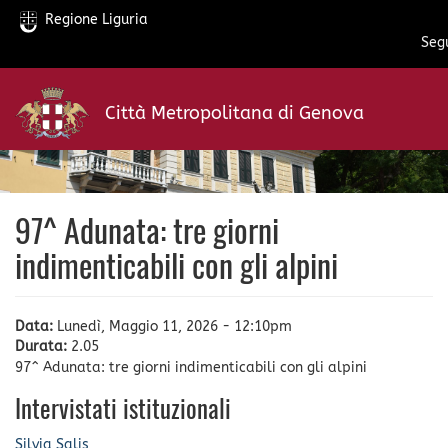
Regione Liguria
Segu
Salta
al
Città Metropolitana di Genova
contenuto
principale
97^ Adunata: tre giorni
indimenticabili con gli alpini
Data:
Lunedì, Maggio 11, 2026 - 12:10pm
Durata:
2.05
97^ Adunata: tre giorni indimenticabili con gli alpini
Intervistati istituzionali
Silvia Salis