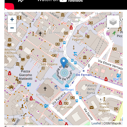
+
−
Leaflet
| OSM Mapnik