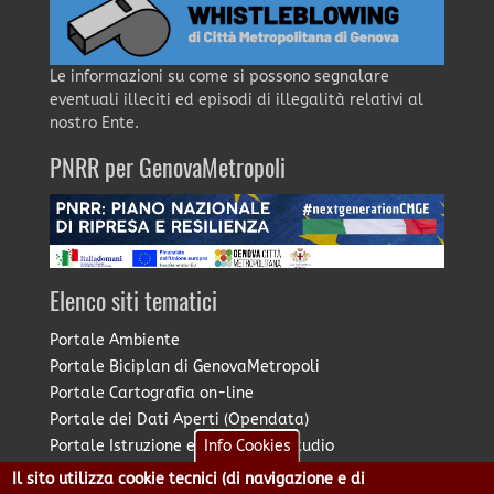
Le informazioni su come si possono segnalare
eventuali illeciti ed episodi di illegalità relativi al
nostro Ente.
PNRR per GenovaMetropoli
Elenco siti tematici
Portale Ambiente
Portale Biciplan di GenovaMetropoli
Portale Cartografia on-line
Portale dei Dati Aperti (Opendata)
Portale Istruzione e Diritto allo Studio
Info Cookies
Portale Marketing Territoriale
Il sito utilizza cookie tecnici (di navigazione e di