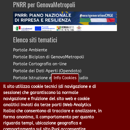
PNRR per GenovaMetropoli
Elenco siti tematici
Portale Ambiente
Portale Biciplan di GenovaMetropoli
Portale Cartografia on-line
Portale dei Dati Aperti (Opendata)
Portale Istruzione e Diritto allo Studio
Info Cookies
Portale Marketing Territoriale
Il sito utilizza cookie tecnici (di navigazione e di
Portale Piano Strategico Metropolitano
sessione) che garantiscono la normale
Portale PUMS di GenovaMetropoli
navigazione e fruizione del sito web e cookie
analitici inviati da terze parti (Web Analytics
Portale Stazione Unica Appaltante
Italia) che consentono di tracciare e analizzare, in
Pratico: procedimenti e istanze online
forma anonima, il comportamento per quanto
riguarda tempi, ubicazione geografica e
comportamento sul sito.Puoi acconsentire