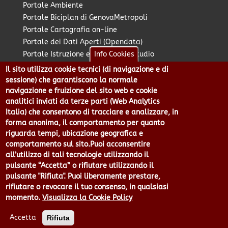
Portale Ambiente
Portale Biciplan di GenovaMetropoli
Portale Cartografia on-line
Portale dei Dati Aperti (Opendata)
Portale Istruzione e Diritto allo Studio
Info Cookies
Portale Marketing Territoriale
Il sito utilizza cookie tecnici (di navigazione e di
Portale Piano Strategico Metropolitano
sessione) che garantiscono la normale
Portale PUMS di GenovaMetropoli
navigazione e fruizione del sito web e cookie
analitici inviati da terze parti (Web Analytics
Portale Stazione Unica Appaltante
Italia) che consentono di tracciare e analizzare, in
Pratico: procedimenti e istanze online
forma anonima, il comportamento per quanto
riguarda tempi, ubicazione geografica e
comportamento sul sito.Puoi acconsentire
Città Metropolitana di Genova - Piazzale Mazzini 2 -16122 -
all’utilizzo di tali tecnologie utilizzando il
Genova | CF:80007350103 - P.Iva: 00949170104 | Codice IPA: cmge
pulsante “Accetta” o rifiutare utilizzando il
Centralino 010 54991 Fax 010 5499244 URP 010 5499456
pulsante "Rifiuta". Puoi liberamente prestare,
Num.Verde 800 509420 | P.E.C.:
rifiutare o revocare il tuo consenso, in qualsiasi
pec@cert.cittametropolitana.genova.it
momento.
Visualizza la Cookie Policy
Privacy
|
Tecnologie e Accessibilità
|
Note Legali
|
Contatti per il
sito Web
|
Statistiche
|
area riservata
Accetta
Rifiuta