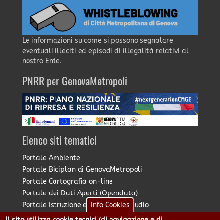
Le informazioni su come si possono segnalare
eventuali illeciti ed episodi di illegalità relativi al
nostro Ente.
PNRR per GenovaMetropoli
Elenco siti tematici
Portale Ambiente
Portale Biciplan di GenovaMetropoli
Portale Cartografia on-line
Portale dei Dati Aperti (Opendata)
Portale Istruzione e Diritto allo Studio
Info Cookies
Portale Marketing Territoriale
Il sito utilizza cookie tecnici (di navigazione e di