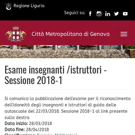
Regione Liguria
Seguici su:
Salta
al
Città Metropolitana di Genova
contenuto
Toggl
principale
navig
Esame insegnanti /istruttori -
Sessione 2018-1
Si comunica la pubblicazione dell'esame per il riconoscimento
dell'idoneità degli insegnanti e istruttori di guida delle
autoscuole del 22/03/2018. Sessione 2018-1 al link presente
sulla destra
Data inizio:
28/03/2018
Data fine:
28/04/2018