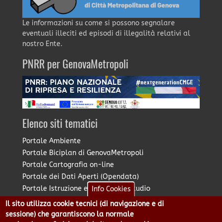
Le informazioni su come si possono segnalare
eventuali illeciti ed episodi di illegalità relativi al
nostro Ente.
PNRR per GenovaMetropoli
Elenco siti tematici
Portale Ambiente
Portale Biciplan di GenovaMetropoli
Portale Cartografia on-line
Portale dei Dati Aperti (Opendata)
Portale Istruzione e Diritto allo Studio
Info Cookies
Portale Marketing Territoriale
Il sito utilizza cookie tecnici (di navigazione e di
Portale Piano Strategico Metropolitano
sessione) che garantiscono la normale