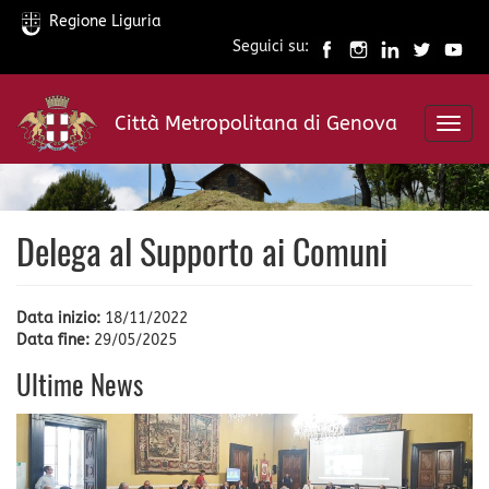
Regione Liguria
Seguici su:
Salta
al
Città Metropolitana di Genova
contenuto
Toggl
principale
navig
Delega al Supporto ai Comuni
Data inizio:
18/11/2022
Data fine:
29/05/2025
Ultime News