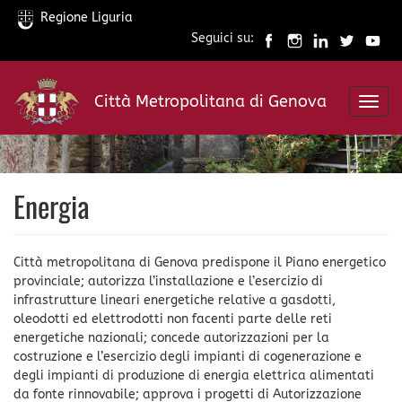
Regione Liguria
Seguici su:
Salta
al
Città Metropolitana di Genova
contenuto
Toggl
principale
navig
Energia
Città metropolitana di Genova predispone il Piano energetico
provinciale; autorizza l’installazione e l’esercizio di
infrastrutture lineari energetiche relative a gasdotti,
oleodotti ed elettrodotti non facenti parte delle reti
energetiche nazionali; concede autorizzazioni per la
costruzione e l’esercizio degli impianti di cogenerazione e
degli impianti di produzione di energia elettrica alimentati
da fonte rinnovabile; approva i progetti di Autorizzazione