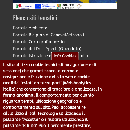
Elenco siti tematici
Portale Ambiente
Portale Biciplan di GenovaMetropoli
Portale Cartografia on-line
Portale dei Dati Aperti (Opendata)
Portale Istruzione e Diritto allo Studio
Info Cookies
Portale Marketing Territoriale
Il sito utilizza cookie tecnici (di navigazione e di
Portale Piano Strategico Metropolitano
sessione) che garantiscono la normale
Portale PUMS di GenovaMetropoli
navigazione e fruizione del sito web e cookie
analitici inviati da terze parti (Web Analytics
Portale Stazione Unica Appaltante
Italia) che consentono di tracciare e analizzare, in
Pratico: procedimenti e istanze online
forma anonima, il comportamento per quanto
riguarda tempi, ubicazione geografica e
comportamento sul sito.Puoi acconsentire
Città Metropolitana di Genova - Piazzale Mazzini 2 -16122 -
all’utilizzo di tali tecnologie utilizzando il
Genova | CF:80007350103 - P.Iva: 00949170104 | Codice IPA: cmge
pulsante “Accetta” o rifiutare utilizzando il
Centralino 010 54991 Fax 010 5499244 URP 010 5499456
pulsante "Rifiuta". Puoi liberamente prestare,
Num.Verde 800 509420 | P.E.C.: